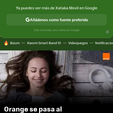
Ya puedes ver más de Xataka Movil en Google
CONECTIVIDAD
MÓVIL Y SOCIEDAD
APLICACIONES
COM
Añádenos como fuente preferida
Solo necesitas una cuenta de Google
×
HOY SE HABLA DE
Bizum
Xiaomi Smart Band 10
Videojuegos
Notificaci
Orange se pasa al