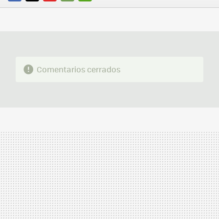
FACEBOOK
TWITTER
FLIPBOARD
E-
WHATSAPP
MAIL
Comentarios cerrados