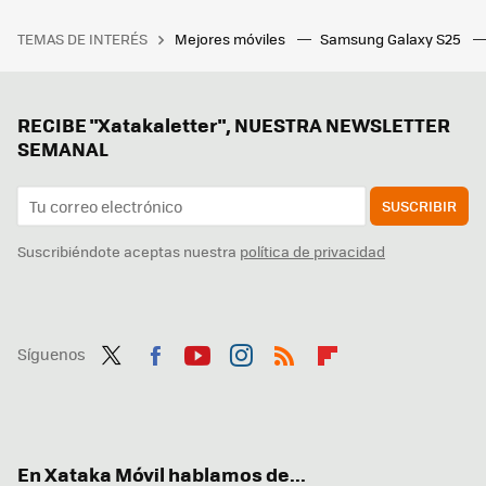
TEMAS DE INTERÉS
Mejores móviles
Samsung Galaxy S25
RECIBE "Xatakaletter", NUESTRA NEWSLETTER
SEMANAL
SUSCRIBIR
Suscribiéndote aceptas nuestra
política de privacidad
Síguenos
Twit
Fac
You
Inst
RSS
Flip
ter
ebo
tub
agr
boa
ok
e
am
rd
En Xataka Móvil hablamos de...