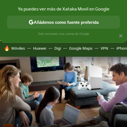
Ya puedes ver más de Xataka Movil en Google
CONECTIVIDAD
MÓVIL Y SOCIEDAD
APLICACIONES
COM
Añádenos como fuente preferida
Solo necesitas una cuenta de Google
×
HOY SE HABLA DE
Móviles
Huawei
Digi
Google Maps
VPN
iPhon