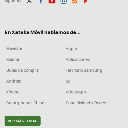
Síguenos
Twit
Fac
You
Inst
RSS
Flip
ter
ebo
tub
agr
boa
ok
e
am
rd
En Xataka Móvil hablamos de...
Movistar
Apple
Xiaomi
Aplicaciones
Guías de compra
Territorio Samsung
Android
5g
iPhone
WhatsApp
Smartphones Chinos
Conectividad y Redes
VER MÁS TEMAS