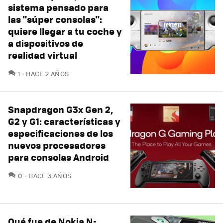
sistema pensado para
las "súper consolas":
quiere llegar a tu coche y
a dispositivos de
realidad virtual
COMENTARIOS
1
HACE 2 AÑOS
Snapdragon G3x Gen 2,
G2 y G1: características y
especificaciones de los
nuevos procesadores
para consolas Android
COMENTARIOS
0
HACE 3 AÑOS
Qué fue de Nokia N-