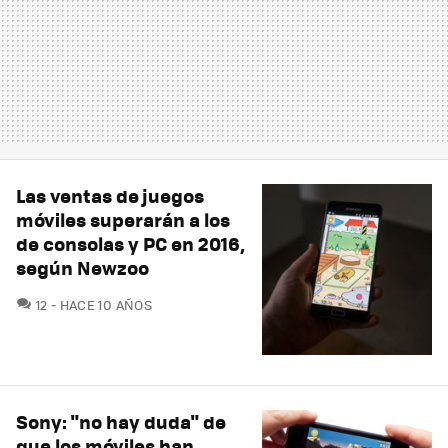
Las ventas de juegos
móviles superarán a los
de consolas y PC en 2016,
según Newzoo
COMENTARIOS
12
HACE 10 AÑOS
Sony: "no hay duda" de
que los móviles han