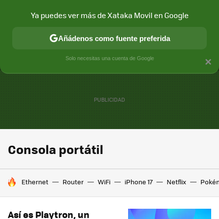
Ya puedes ver más de Xataka Movil en Google
MENÚ
NUEVO
Añádenos como fuente preferida
CONECTIVIDAD
MÓVIL Y SOCIEDAD
APLICACIONES
COM
Solo necesitas una cuenta de Google
×
Consola portátil
HOY SE HABLA DE
Ethernet
Router
WiFi
iPhone 17
Netflix
Poké
Así es Playtron, un