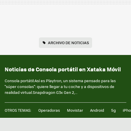
ARCHIVO DE NOTICIAS
Noticias de Consola portátil en Xataka Móvil
Consola portátil:Así es Playtron, un sistema pensado para las
"súper consolas": quiere llegar a tu coche y a dispositivos de
realidad virtual.Snapdragon G3x Gen 2,...
OTROS TEMAS:
Operadoras
Movistar
Android
5g
iPh