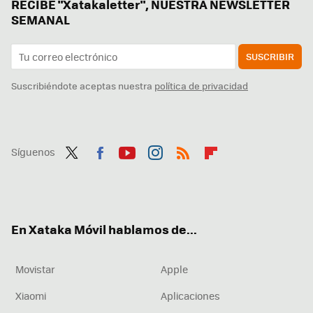
RECIBE "Xatakaletter", NUESTRA NEWSLETTER
SEMANAL
SUSCRIBIR
Suscribiéndote aceptas nuestra
política de privacidad
Síguenos
Twit
Fac
You
Inst
RSS
Flip
ter
ebo
tub
agr
boa
ok
e
am
rd
En Xataka Móvil hablamos de...
Movistar
Apple
Xiaomi
Aplicaciones