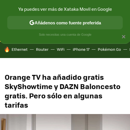
Ya puedes ver más de Xataka Movil en Google
CONECTIVIDAD
MÓVIL Y SOCIEDAD
APLICACIONES
COM
Añádenos como fuente preferida
Solo necesitas una cuenta de Google
×
HOY SE HABLA DE
Ethernet
Router
WiFi
iPhone 17
Pokémon Go
Orange TV ha añadido gratis
SkyShowtime y DAZN Baloncesto
gratis. Pero sólo en algunas
tarifas