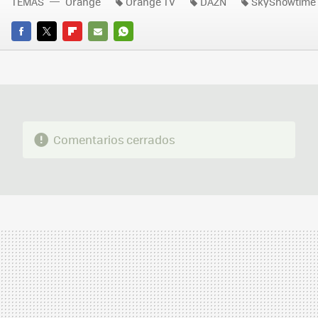
TEMAS
Orange
Orange TV
DAZN
SkyShowtime
FACEBOOK
TWITTER
FLIPBOARD
E-
WHATSAPP
MAIL
Comentarios cerrados