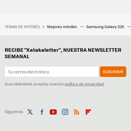
TEMAS DE INTERÉS
Mejores móviles
Samsung Galaxy S25
RECIBE "Xatakaletter", NUESTRA NEWSLETTER
SEMANAL
SUSCRIBIR
Suscribiéndote aceptas nuestra
política de privacidad
Síguenos
Twit
Fac
You
Inst
RSS
Flip
ter
ebo
tub
agr
boa