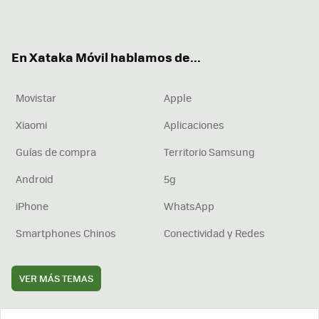
ter
ebo
tub
agr
boa
ok
e
am
rd
En Xataka Móvil hablamos de...
Movistar
Apple
Xiaomi
Aplicaciones
Guías de compra
Territorio Samsung
Android
5g
iPhone
WhatsApp
Smartphones Chinos
Conectividad y Redes
VER MÁS TEMAS