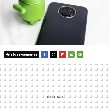
Sin comentarios
FACEBOOK
TWITTER
FLIPBOARD
E-
WHATSAPP
MAIL