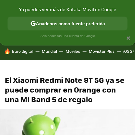
Ya puedes ver más de Xataka Movil en Google
MENÚ
NUEVO
Añádenos como fuente preferida
CONECTIVIDAD
MÓVIL Y SOCIEDAD
APLICACIONES
COM
Solo necesitas una cuenta de Google
×
HOY SE HABLA DE
Euro digital
Mundial
Móviles
Movistar Plus
iOS 27
El Xiaomi Redmi Note 9T 5G ya se
puede comprar en Orange con
una Mi Band 5 de regalo