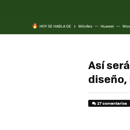
HOY SE HABLA DE
Móviles
Huawei
Mov
Así ser
diseño,
27 comentarios