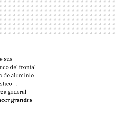
e sus
co del frontal
po de aluminio
tico -,
eza general
acer grandes