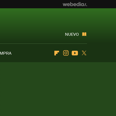
NUEVO
OMPRA
Flipboard
Instagram
Youtube
Twitter