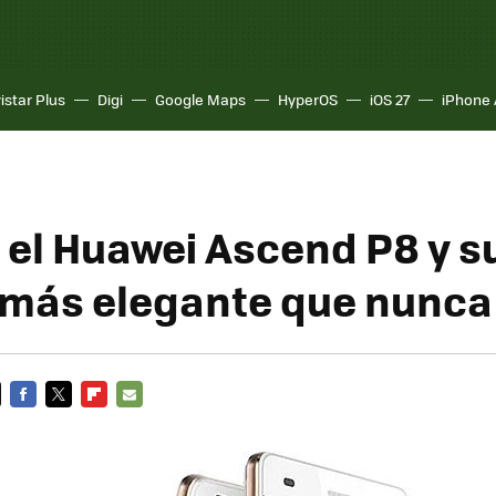
istar Plus
Digi
Google Maps
HyperOS
iOS 27
iPhone 
á el Huawei Ascend P8 y s
 más elegante que nunca
FACEBOOK
TWITTER
FLIPBOARD
E-
MAIL