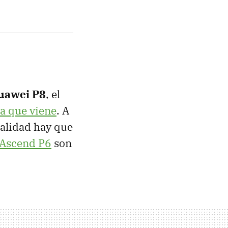
uawei P8
, el
a que viene
. A
alidad hay que
Ascend P6
son