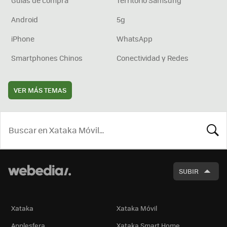
Android
5g
iPhone
WhatsApp
Smartphones Chinos
Conectividad y Redes
VER MÁS TEMAS
BUSCA
SUBIR
Xataka
Xataka Móvil
Applesfera
Xataka Smart Home