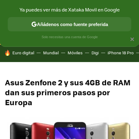
Ya puedes ver más de Xataka Movil en Google
CONECTIVIDAD
MÓVIL Y SOCIEDAD
APLICACIONES
COM
Añádenos como fuente preferida
Solo necesitas una cuenta de Google
×
HOY SE HABLA DE
Euro digital
Mundial
Móviles
Digi
iPhone 18 Pro
Asus Zenfone 2 y sus 4GB de RAM
dan sus primeros pasos por
Europa