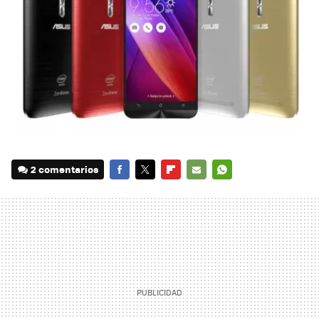
2 comentarios
FACEBOOK
TWITTER
FLIPBOARD
E-
WHATSAPP
MAIL