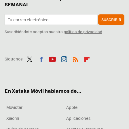
SEMANAL
SUSCRIBIR
Suscribiéndote aceptas nuestra
política de privacidad
Síguenos
Twit
Fac
You
Inst
RSS
Flip
ter
ebo
tub
agr
boa
ok
e
am
rd
En Xataka Móvil hablamos de...
Movistar
Apple
Xiaomi
Aplicaciones
Guías de compra
Territorio Samsung