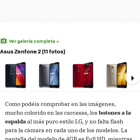
Ver galería completa »
Asus Zenfone 2 (11 fotos)
Ne
Como podéis comprobar en las imágenes,
mucho colorido en las carcasas, los
botones a la
espalda
al más puro estilo LG, y no falta flash
para la cámara en cada uno de los modelos. La
pantalla del modelo de 4GB es Full HD, mientras