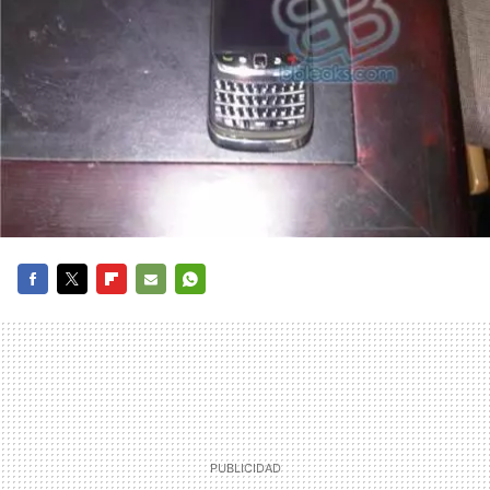
FACEBOOK
TWITTER
FLIPBOARD
E-
WHATSAPP
MAIL