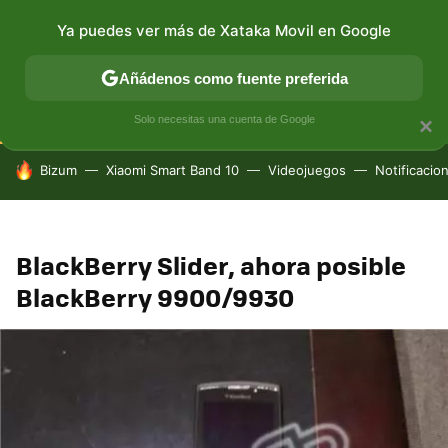
Ya puedes ver más de Xataka Movil en Google
CONECTIVIDAD
MÓVIL Y SOCIEDAD
APLICACIONES
Añádenos como fuente preferida
Solo necesitas una cuenta de Google
×
HOY SE HABLA DE
Bizum
Xiaomi Smart Band 10
Videojuegos
Notificacio
BlackBerry Slider, ahora posible
BlackBerry 9900/9930