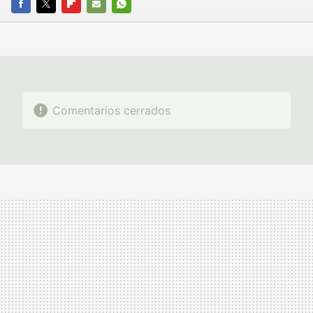
FACEBOOK
TWITTER
FLIPBOARD
E-
WHATSAPP
MAIL
Comentarios cerrados