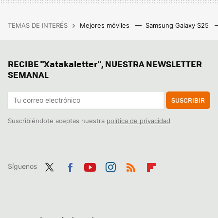
TEMAS DE INTERÉS
Mejores móviles
Samsung Galaxy S25
RECIBE "Xatakaletter", NUESTRA NEWSLETTER
SEMANAL
SUSCRIBIR
Suscribiéndote aceptas nuestra
política de privacidad
Síguenos
Twit
Fac
You
Inst
RSS
Flip
ter
ebo
tub
agr
boa
ok
e
am
rd