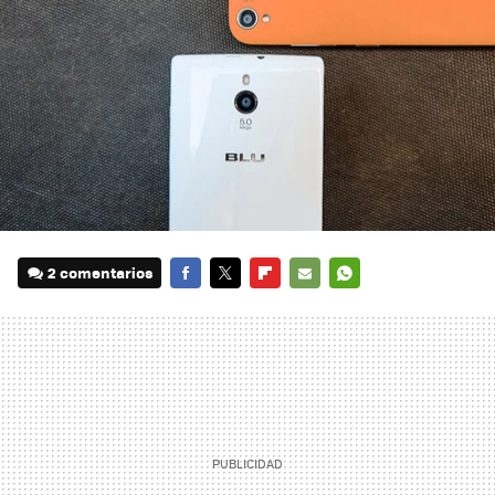
2 comentarios
FACEBOOK
TWITTER
FLIPBOARD
E-
WHATSAPP
MAIL