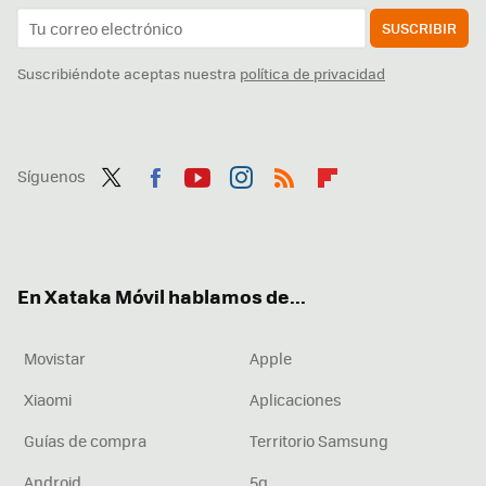
SUSCRIBIR
Suscribiéndote aceptas nuestra
política de privacidad
Síguenos
Twit
Fac
You
Inst
RSS
Flip
ter
ebo
tub
agr
boa
ok
e
am
rd
En Xataka Móvil hablamos de...
Movistar
Apple
Xiaomi
Aplicaciones
Guías de compra
Territorio Samsung
Android
5g