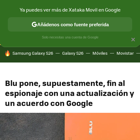
Ya puedes ver más de Xataka Movil en Google
CONECTIVIDAD
MÓVIL Y SOCIEDAD
APLICACIONES
COM
Añádenos como fuente preferida
Solo necesitas una cuenta de Google
×
HOY SE HABLA DE
Samsung Galaxy S26
Galaxy S26
Móviles
Movistar
Blu pone, supuestamente, fin al
espionaje con una actualización y
un acuerdo con Google