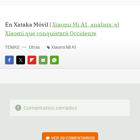
En Xataka Móvil |
Xiaomi Mi A1, análisis: el
Xiaomi que conquistará Occidente
TEMAS
Otras
Xiaomi Mi A1
FACEBOOK
TWITTER
FLIPBOARD
E-
WHATSAPP
MAIL
Comentarios cerrados
VER
29 COMENTARIOS