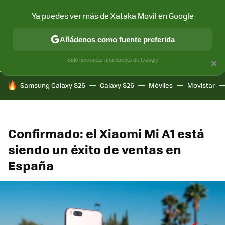
Ya puedes ver más de Xataka Movil en Google
CONECTIVIDAD
MÓVIL Y SOCIEDAD
APLICACIONES
COM
Añádenos como fuente preferida
Solo necesitas una cuenta de Google
×
HOY SE HABLA DE
Samsung Galaxy S26
Galaxy S26
Móviles
Movistar
Confirmado: el Xiaomi Mi A1 está
siendo un éxito de ventas en
España