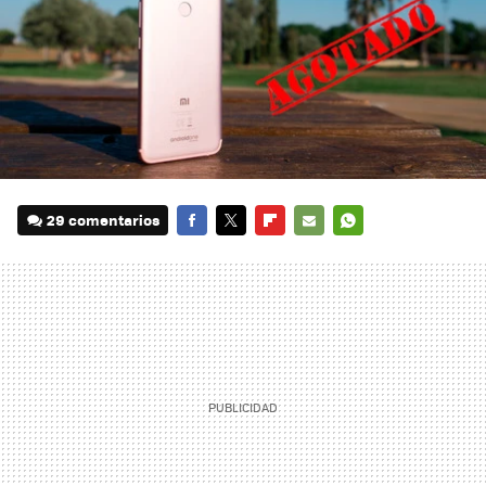
29 comentarios
FACEBOOK
TWITTER
FLIPBOARD
E-
WHATSAPP
MAIL