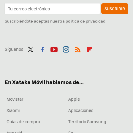
SUSCRIBIR
Suscribiéndote aceptas nuestra
política de privacidad
Síguenos
Twit
Fac
You
Inst
RSS
Flip
ter
ebo
tub
agr
boa
ok
e
am
rd
En Xataka Móvil hablamos de...
Movistar
Apple
Xiaomi
Aplicaciones
Guías de compra
Territorio Samsung
Android
5g