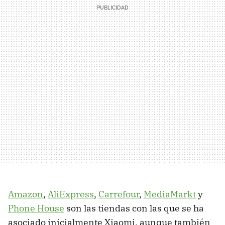
Amazon
,
AliExpress
,
Carrefour
,
MediaMarkt
y
Phone House
son las tiendas con las que se ha
asociado inicialmente Xiaomi, aunque también