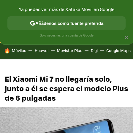
Ya puedes ver más de Xataka Movil en Google
CONECTIVIDAD
MÓVIL Y SOCIEDAD
APLICACIONES
COM
Añádenos como fuente preferida
Solo necesitas una cuenta de Google
×
HOY SE HABLA DE
Móviles
Huawei
Movistar Plus
Digi
Google Maps
El Xiaomi Mi 7 no llegaría solo,
junto a él se espera el modelo Plus
de 6 pulgadas