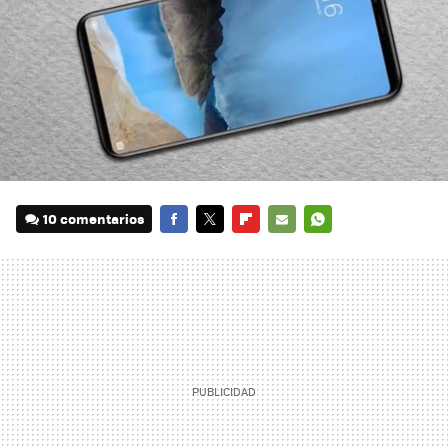
10 comentarios
FACEBOOK
TWITTER
FLIPBOARD
E-
WHATSAPP
MAIL