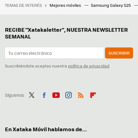
TEMAS DE INTERÉS
Mejores móviles
Samsung Galaxy S25
RECIBE "Xatakaletter", NUESTRA NEWSLETTER
SEMANAL
SUSCRIBIR
Suscribiéndote aceptas nuestra
política de privacidad
Síguenos
Twit
Fac
You
Inst
RSS
Flip
ter
ebo
tub
agr
boa
ok
e
am
rd
En Xataka Móvil hablamos de...