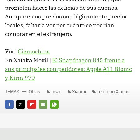
prometen hacer las delicias de sus dueños.
Aunque estos precios son lógicamente precios
locales, faltaría ver por cuánto se podrían
comprar en el extranjero.
Vía |
Gizmochina
En Xataka Móvil |
El Snapdragon 845 frente a
sus principales competidores: Apple A11 Bionic
y Kirin 970
TEMAS
Otras
mwc
Xiaomi
Teléfono Xiaomi
FACEBOOK
TWITTER
FLIPBOARD
E-
WHATSAPP
MAIL