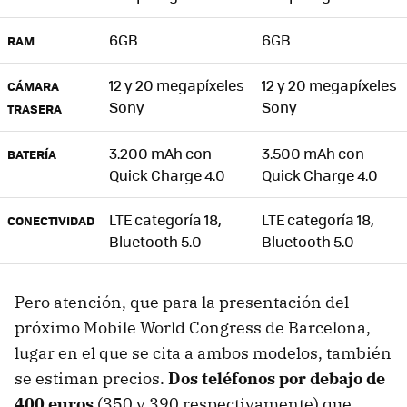
6GB
6GB
RAM
12 y 20 megapíxeles
12 y 20 megapíxeles
CÁMARA
Sony
Sony
TRASERA
3.200 mAh con
3.500 mAh con
BATERÍA
Quick Charge 4.0
Quick Charge 4.0
LTE categoría 18,
LTE categoría 18,
CONECTIVIDAD
Bluetooth 5.0
Bluetooth 5.0
Pero atención, que para la presentación del
próximo Mobile World Congress de Barcelona,
lugar en el que se cita a ambos modelos, también
se estiman precios.
Dos teléfonos por debajo de
400 euros
(350 y 390 respectivamente) que