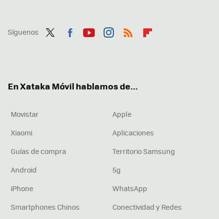
Síguenos
Twit
Fac
You
Inst
RSS
Flip
ter
ebo
tub
agr
boa
ok
e
am
rd
En Xataka Móvil hablamos de...
Movistar
Apple
Xiaomi
Aplicaciones
Guías de compra
Territorio Samsung
Android
5g
iPhone
WhatsApp
Smartphones Chinos
Conectividad y Redes