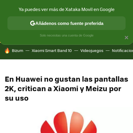
Ya puedes ver más de Xataka Movil en Google
CONECTIVIDAD
MÓVIL Y SOCIEDAD
APLICACIONES
COM
Añádenos como fuente preferida
Solo necesitas una cuenta de Google
×
HOY SE HABLA DE
Bizum
Xiaomi Smart Band 10
Videojuegos
Notificaci
En Huawei no gustan las pantallas
2K, critican a Xiaomi y Meizu por
su uso