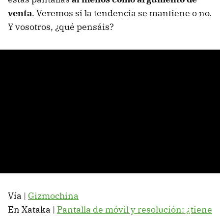
venta
. Veremos si la tendencia se mantiene o no.
Y vosotros, ¿qué pensáis?
Vía |
Gizmochina
En Xataka |
Pantalla de móvil y resolución: ¿tiene