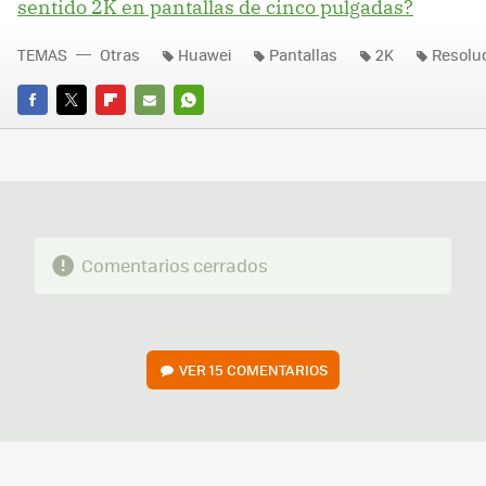
sentido 2K en pantallas de cinco pulgadas?
TEMAS
Otras
Huawei
Pantallas
2K
Resolu
FACEBOOK
TWITTER
FLIPBOARD
E-
WHATSAPP
MAIL
Comentarios cerrados
VER
15 COMENTARIOS