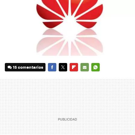
15 comentarios
FACEBOOK
TWITTER
FLIPBOARD
E-
WHATSAPP
MAIL