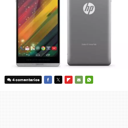
4 comentarios
FACEBOOK
TWITTER
FLIPBOARD
E-
WHATSAPP
MAIL