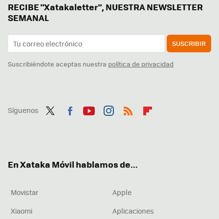
RECIBE "Xatakaletter", NUESTRA NEWSLETTER
SEMANAL
SUSCRIBIR
Suscribiéndote aceptas nuestra
política de privacidad
Síguenos
Twit
Fac
You
Inst
RSS
Flip
ter
ebo
tub
agr
boa
ok
e
am
rd
En Xataka Móvil hablamos de...
Movistar
Apple
Xiaomi
Aplicaciones