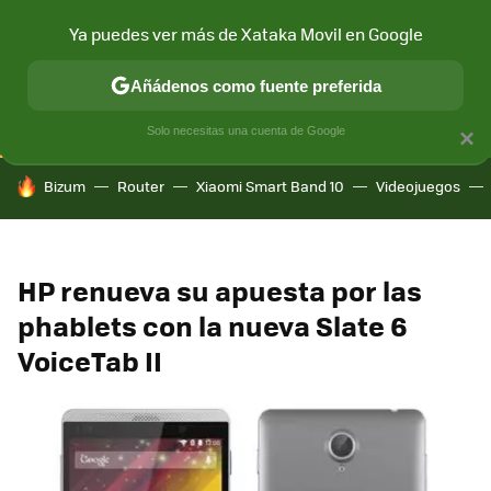
Ya puedes ver más de Xataka Movil en Google
CONECTIVIDAD
MÓVIL Y SOCIEDAD
APLICACIONES
COM
Añádenos como fuente preferida
Solo necesitas una cuenta de Google
×
HOY SE HABLA DE
Bizum
Router
Xiaomi Smart Band 10
Videojuegos
HP renueva su apuesta por las
phablets con la nueva Slate 6
VoiceTab II