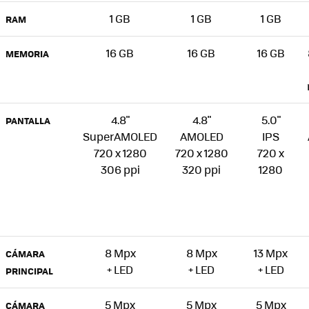
1 GB
1 GB
1 GB
RAM
16 GB
16 GB
16 GB
MEMORIA
4.8"
4.8"
5.0"
PANTALLA
SuperAMOLED
AMOLED
IPS
720 x 1280
720 x 1280
720 x
306 ppi
320 ppi
1280
8 Mpx
8 Mpx
13 Mpx
CÁMARA
+ LED
+ LED
+ LED
PRINCIPAL
5 Mpx
5 Mpx
5 Mpx
CÁMARA