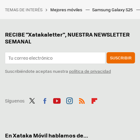
TEMAS DE INTERÉS
Mejores móviles
Samsung Galaxy S25
RECIBE "Xatakaletter", NUESTRA NEWSLETTER
SEMANAL
SUSCRIBIR
Suscribiéndote aceptas nuestra
política de privacidad
Síguenos
Twit
Fac
You
Inst
RSS
Flip
ter
ebo
tub
agr
boa
ok
e
am
rd
En Xataka Móvil hablamos de...