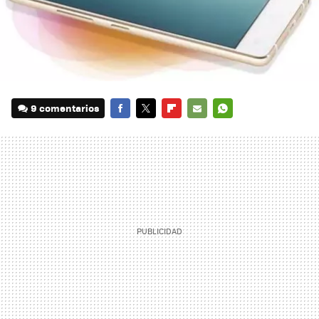
9 comentarios
FACEBOOK
TWITTER
FLIPBOARD
E-
WHATSAPP
MAIL