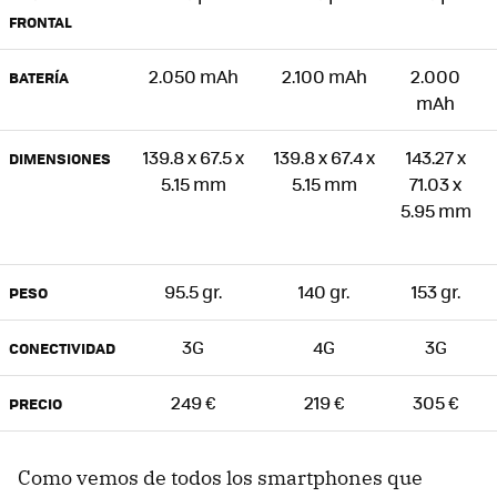
FRONTAL
2.050 mAh
2.100 mAh
2.000
BATERÍA
mAh
139.8 x 67.5 x
139.8 x 67.4 x
143.27 x
DIMENSIONES
5.15 mm
5.15 mm
71.03 x
5.95 mm
95.5 gr.
140 gr.
153 gr.
PESO
3G
4G
3G
CONECTIVIDAD
249 €
219 €
305 €
PRECIO
Como vemos de todos los smartphones que