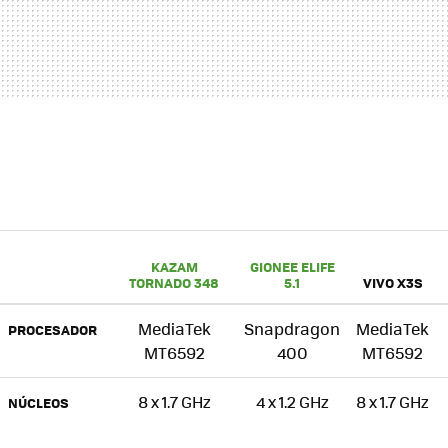
KAZAM
GIONEE ELIFE
TORNADO 348
5.1
VIVO X3S
MediaTek
Snapdragon
MediaTek
PROCESADOR
MT6592
400
MT6592
8 x 1.7 GHz
4 x 1.2 GHz
8 x 1.7 GHz
NÚCLEOS