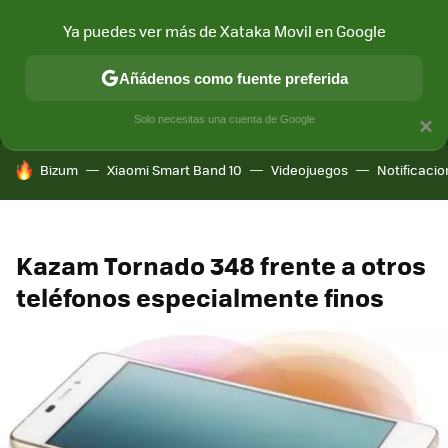
Ya puedes ver más de Xataka Movil en Google
MENÚ
NUEVO
Añádenos como fuente preferida
CONECTIVIDAD
MÓVIL Y SOCIEDAD
APLICACIONES
COM
Solo necesitas una cuenta de Google
×
HOY SE HABLA DE
Bizum
Xiaomi Smart Band 10
Videojuegos
Notificaci
Kazam Tornado 348 frente a otros
teléfonos especialmente finos