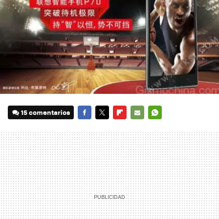
15 comentarios
FACEBOOK
TWITTER
FLIPBOARD
E-
WHATSAPP
MAIL