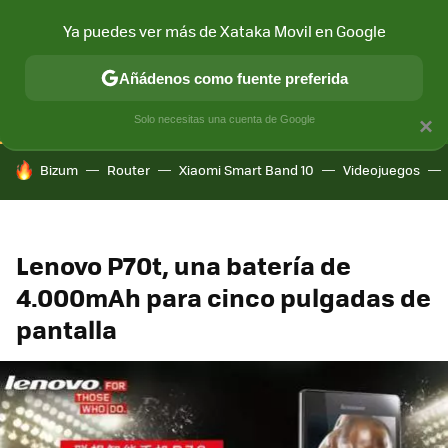
Ya puedes ver más de Xataka Movil en Google
CONECTIVIDAD
MÓVIL Y SOCIEDAD
APLICACIONES
COM
Añádenos como fuente preferida
Solo necesitas una cuenta de Google
×
HOY SE HABLA DE
Bizum
Router
Xiaomi Smart Band 10
Videojuegos
Lenovo P70t, una batería de
4.000mAh para cinco pulgadas de
pantalla