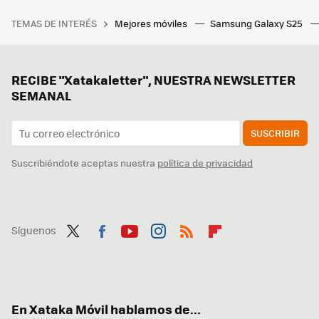
TEMAS DE INTERÉS
Mejores móviles
Samsung Galaxy S25
RECIBE "Xatakaletter", NUESTRA NEWSLETTER
SEMANAL
SUSCRIBIR
Suscribiéndote aceptas nuestra
política de privacidad
Síguenos
Twit
Fac
You
Inst
RSS
Flip
ter
ebo
tub
agr
boa
ok
e
am
rd
En Xataka Móvil hablamos de...