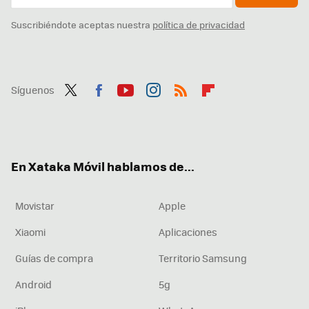
Suscribiéndote aceptas nuestra
política de privacidad
Síguenos
Twit
Fac
You
Inst
RSS
Flip
ter
ebo
tub
agr
boa
ok
e
am
rd
En Xataka Móvil hablamos de...
Movistar
Apple
Xiaomi
Aplicaciones
Guías de compra
Territorio Samsung
Android
5g