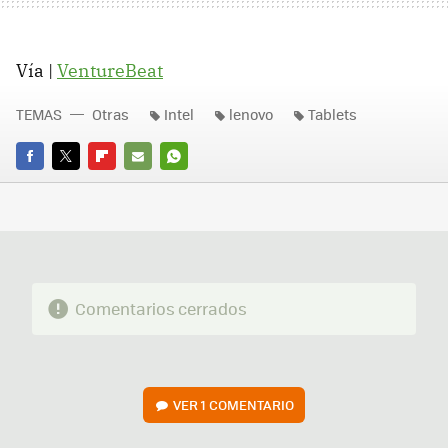
Vía |
VentureBeat
TEMAS
Otras
Intel
lenovo
Tablets
FACEBOOK
TWITTER
FLIPBOARD
E-
WHATSAPP
MAIL
Comentarios cerrados
VER
1 COMENTARIO