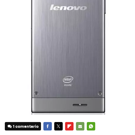
1 comentario
FACEBOOK
TWITTER
FLIPBOARD
E-
WHATSAPP