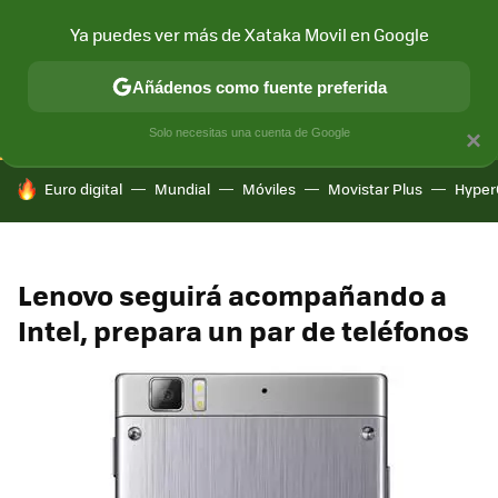
Ya puedes ver más de Xataka Movil en Google
CONECTIVIDAD
MÓVIL Y SOCIEDAD
APLICACIONES
COM
Añádenos como fuente preferida
Solo necesitas una cuenta de Google
×
HOY SE HABLA DE
Euro digital
Mundial
Móviles
Movistar Plus
Hyper
Lenovo seguirá acompañando a
Intel, prepara un par de teléfonos