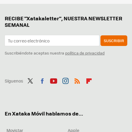
RECIBE "Xatakaletter", NUESTRA NEWSLETTER
SEMANAL
SUSCRIBIR
Suscribiéndote aceptas nuestra
política de privacidad
Síguenos
Twit
Fac
You
Inst
RSS
Flip
ter
ebo
tub
agr
boa
ok
e
am
rd
En Xataka Móvil hablamos de...
Movistar
Apple