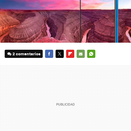
2 comentarios
FACEBOOK
TWITTER
FLIPBOARD
E-
WHATSAPP
MAIL