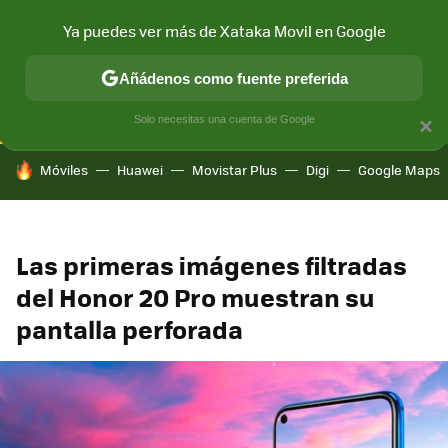
Ya puedes ver más de Xataka Movil en Google
CONECTIVIDAD
MÓVIL Y SOCIEDAD
APLICACIONES
COM
Añádenos como fuente preferida
Solo necesitas una cuenta de Google
×
HOY SE HABLA DE
Móviles
Huawei
Movistar Plus
Digi
Google Maps
Las primeras imágenes filtradas
del Honor 20 Pro muestran su
pantalla perforada