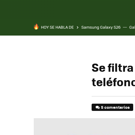
HOY SE HABLA DE
Samsung Galaxy S26
Ga
Se filtr
teléfon
5 comentarios