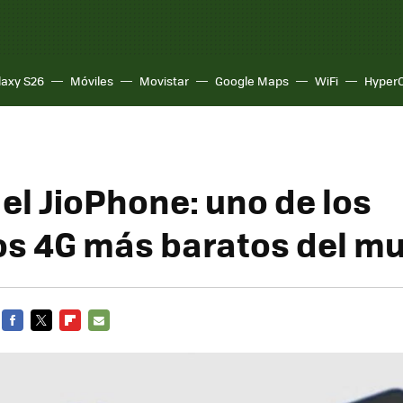
laxy S26
Móviles
Movistar
Google Maps
WiFi
Hyper
a el JioPhone: uno de los
os 4G más baratos del m
FACEBOOK
TWITTER
FLIPBOARD
E-
MAIL