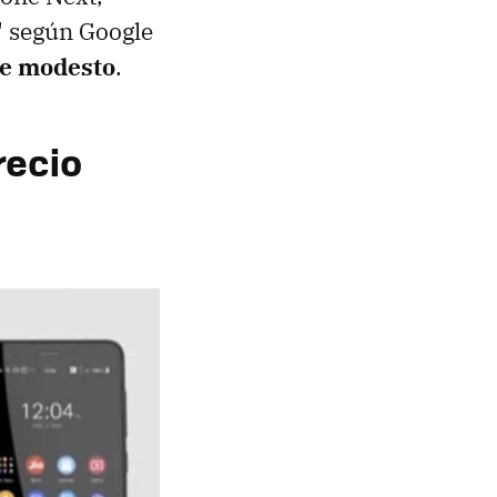
" según Google
te modesto
.
recio