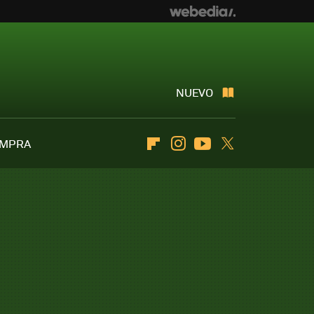
NUEVO
OMPRA
Flipboard
Instagram
Youtube
Twitter