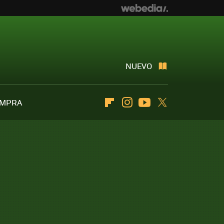
NUEVO
OMPRA
Flipboard
Instagram
Youtube
Twitter