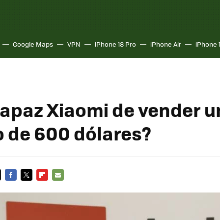
Google Maps
VPN
iPhone 18 Pro
iPhone Air
iPhone 
capaz Xiaomi de vender u
o de 600 dólares?
FACEBOOK
TWITTER
FLIPBOARD
E-
MAIL