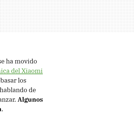
 se ha movido
mica del Xiaomi
ebasar los
 hablando de
anzar.
Algunos
a
.