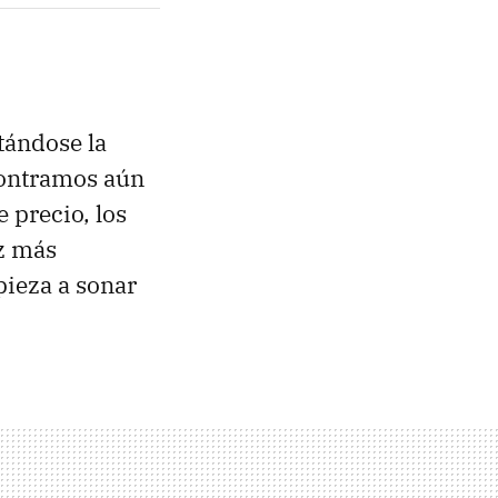
tándose la
contramos aún
 precio, los
ez más
ieza a sonar