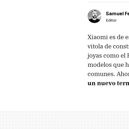
Samuel F
Editor
Xiaomi es de e
vitola de cons
joyas como el 
modelos que ha
comunes. Aho
un nuevo term