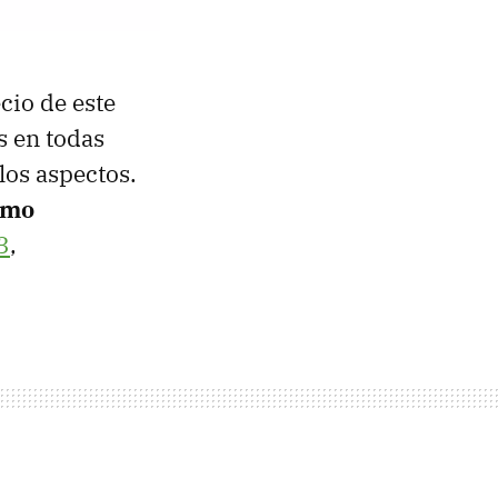
cio de este
s en todas
los aspectos.
timo
3
,