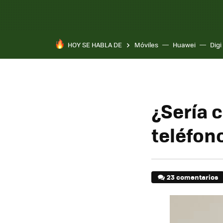
HOY SE HABLA DE
Móviles
Huawei
Digi
¿Sería 
teléfon
23 comentarios