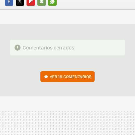
FACEBOOK
TWITTER
FLIPBOARD
E-
WHATSAPP
MAIL
Comentarios cerrados
VER
18 COMENTARIOS