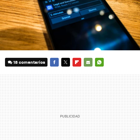
18 comentarios
FACEBOOK
TWITTER
FLIPBOARD
E-
WHATSAPP
MAIL