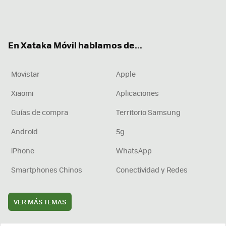
Twit
Fac
You
Inst
RSS
Flip
ter
ebo
tub
agr
boa
ok
e
am
rd
En Xataka Móvil hablamos de...
Movistar
Apple
Xiaomi
Aplicaciones
Guías de compra
Territorio Samsung
Android
5g
iPhone
WhatsApp
Smartphones Chinos
Conectividad y Redes
VER MÁS TEMAS