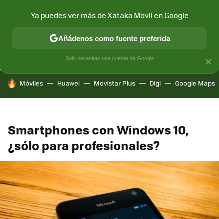
Ya puedes ver más de Xataka Movil en Google
CONECTIVIDAD
MÓVIL Y SOCIEDAD
APLICACIONES
COM
Añádenos como fuente preferida
Solo necesitas una cuenta de Google
×
HOY SE HABLA DE
Móviles
Huawei
Movistar Plus
Digi
Google Maps
Smartphones con Windows 10,
¿sólo para profesionales?