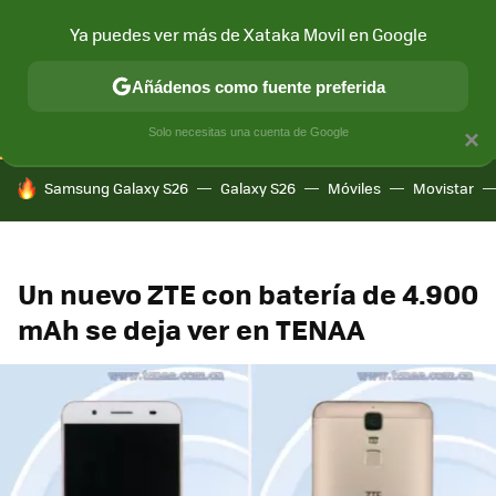
Ya puedes ver más de Xataka Movil en Google
CONECTIVIDAD
MÓVIL Y SOCIEDAD
APLICACIONES
COM
Añádenos como fuente preferida
Solo necesitas una cuenta de Google
×
HOY SE HABLA DE
Samsung Galaxy S26
Galaxy S26
Móviles
Movistar
Un nuevo ZTE con batería de 4.900
mAh se deja ver en TENAA