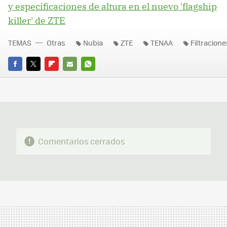
y especificaciones de altura en el nuevo 'flagship
killer' de ZTE
TEMAS
Otras
Nubia
ZTE
TENAA
Filtracione
FACEBOOK
TWITTER
FLIPBOARD
E-
WHATSAPP
MAIL
Comentarios cerrados