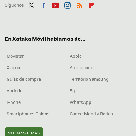
Síguenos
Twit
Fac
You
Inst
RSS
Flip
ter
ebo
tub
agr
boa
ok
e
am
rd
En Xataka Móvil hablamos de...
Movistar
Apple
Xiaomi
Aplicaciones
Guías de compra
Territorio Samsung
Android
5g
iPhone
WhatsApp
Smartphones Chinos
Conectividad y Redes
VER MÁS TEMAS