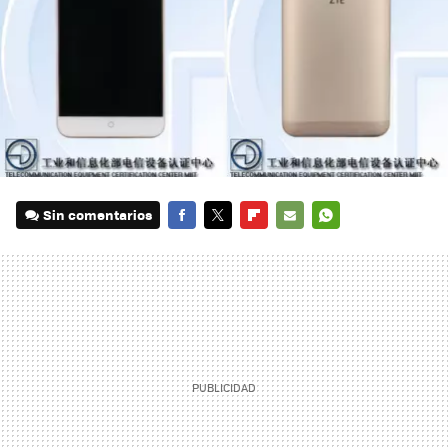
Sin comentarios
FACEBOOK
TWITTER
FLIPBOARD
E-
WHATSAPP
MAIL