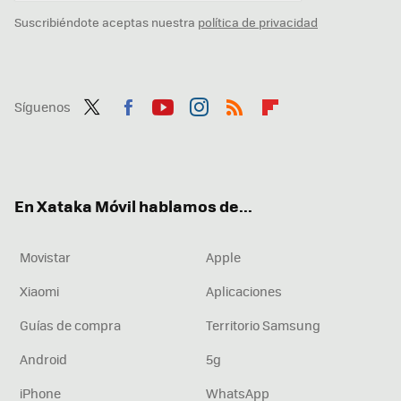
Suscribiéndote aceptas nuestra
política de privacidad
Síguenos
Twit
Fac
You
Inst
RSS
Flip
ter
ebo
tub
agr
boa
ok
e
am
rd
En Xataka Móvil hablamos de...
Movistar
Apple
Xiaomi
Aplicaciones
Guías de compra
Territorio Samsung
Android
5g
iPhone
WhatsApp