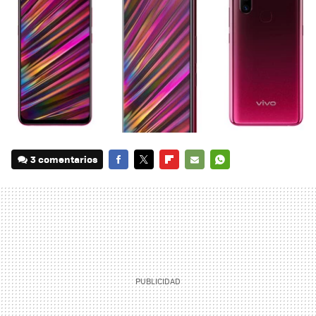
3 comentarios
FACEBOOK
TWITTER
FLIPBOARD
E-
WHATSAPP
MAIL