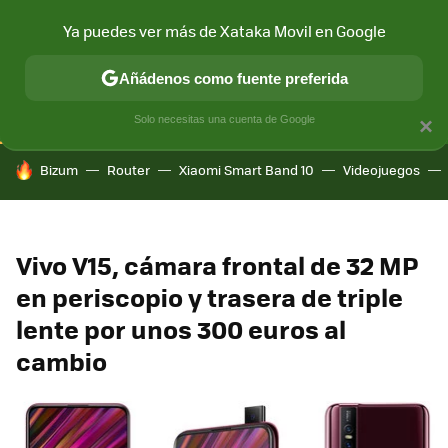
Ya puedes ver más de Xataka Movil en Google
CONECTIVIDAD
MÓVIL Y SOCIEDAD
APLICACIONES
COM
Añádenos como fuente preferida
Solo necesitas una cuenta de Google
×
HOY SE HABLA DE
Bizum
Router
Xiaomi Smart Band 10
Videojuegos
Vivo V15, cámara frontal de 32 MP
en periscopio y trasera de triple
lente por unos 300 euros al
cambio