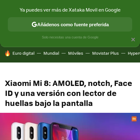
Ya puedes ver más de Xataka Movil en Google
MENÚ
NUEVO
Añádenos como fuente preferida
CONECTIVIDAD
MÓVIL Y SOCIEDAD
APLICACIONES
COM
Solo necesitas una cuenta de Google
×
HOY SE HABLA DE
Euro digital
Mundial
Móviles
Movistar Plus
Hyper
Xiaomi Mi 8: AMOLED, notch, Face
ID y una versión con lector de
huellas bajo la pantalla