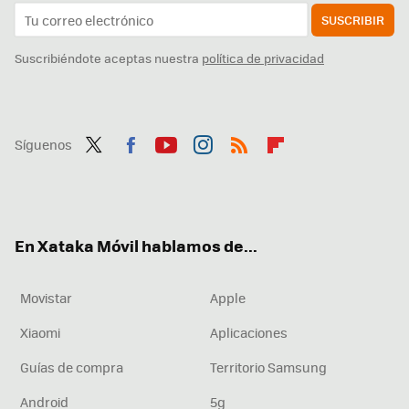
SUSCRIBIR
Suscribiéndote aceptas nuestra
política de privacidad
Síguenos
Twit
Fac
You
Inst
RSS
Flip
ter
ebo
tub
agr
boa
ok
e
am
rd
En Xataka Móvil hablamos de...
Movistar
Apple
Xiaomi
Aplicaciones
Guías de compra
Territorio Samsung
Android
5g