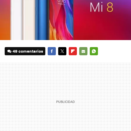
49 comentarios
FACEBOOK
TWITTER
FLIPBOARD
E-
WHATSAPP
MAIL