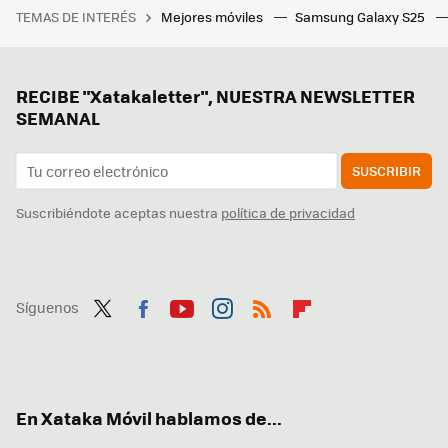
TEMAS DE INTERÉS
Mejores móviles
Samsung Galaxy S25
RECIBE "Xatakaletter", NUESTRA NEWSLETTER
SEMANAL
SUSCRIBIR
Suscribiéndote aceptas nuestra
política de privacidad
Síguenos
Twit
Fac
You
Inst
RSS
Flip
ter
ebo
tub
agr
boa
ok
e
am
rd
En Xataka Móvil hablamos de...