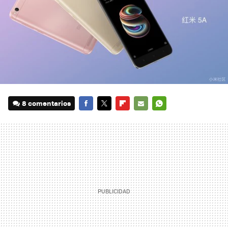
8 comentarios
FACEBOOK
TWITTER
FLIPBOARD
E-
WHATSAPP
MAIL