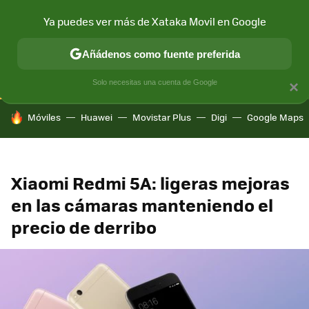
Ya puedes ver más de Xataka Movil en Google
CONECTIVIDAD
MÓVIL Y SOCIEDAD
APLICACIONES
COM
Añádenos como fuente preferida
Solo necesitas una cuenta de Google
×
HOY SE HABLA DE
Móviles
Huawei
Movistar Plus
Digi
Google Maps
Xiaomi Redmi 5A: ligeras mejoras
en las cámaras manteniendo el
precio de derribo