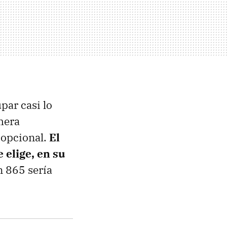
ar casi lo
mera
 opcional.
El
 elige, en su
 865 sería