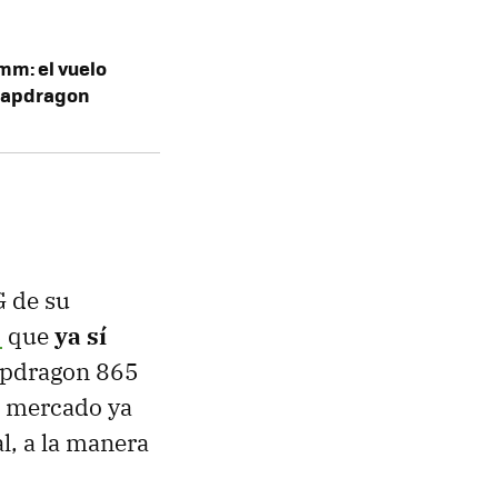
mm: el vuelo
Snapdragon
 de su
5
que
ya sí
napdragon 865
el mercado ya
l, a la manera