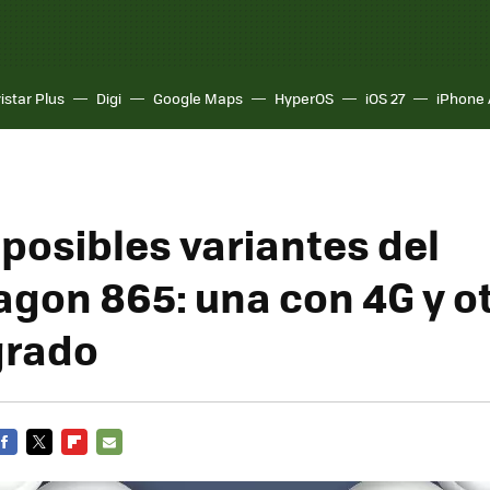
istar Plus
Digi
Google Maps
HyperOS
iOS 27
iPhone 
 posibles variantes del
gon 865: una con 4G y o
grado
FACEBOOK
TWITTER
FLIPBOARD
E-