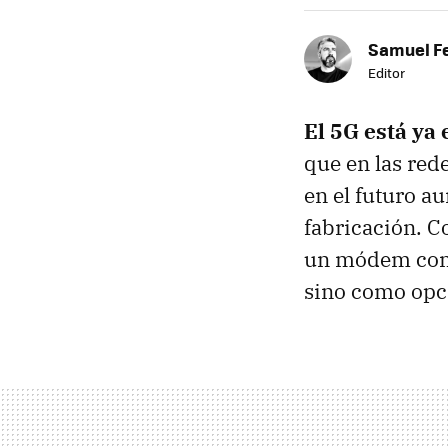
Samuel F
Editor
El 5G está ya 
que en las red
en el futuro a
fabricación. C
un módem com
sino como opci