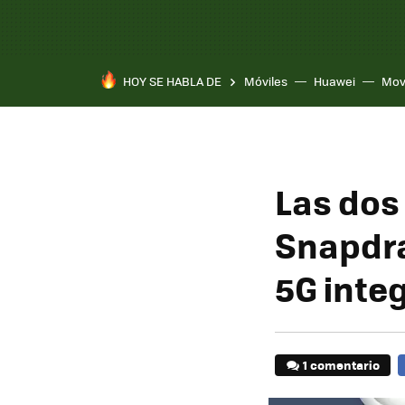
HOY SE HABLA DE
Móviles
Huawei
Mov
Las dos
Snapdra
5G inte
1 comentario