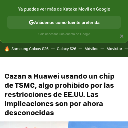
Ya puedes ver más de Xataka Movil en Google
CONECTIVIDAD
MÓVIL Y SOCIEDAD
APLICACIONES
COM
Añádenos como fuente preferida
Solo necesitas una cuenta de Google
×
HOY SE HABLA DE
Samsung Galaxy S26
Galaxy S26
Móviles
Movistar
Cazan a Huawei usando un chip
de TSMC, algo prohibido por las
restricciones de EE.UU. Las
implicaciones son por ahora
desconocidas