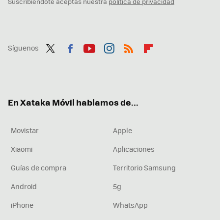
Suscribiéndote aceptas nuestra
política de privacidad
Síguenos
Twit
Fac
You
Inst
RSS
Flip
ter
ebo
tub
agr
boa
ok
e
am
rd
En Xataka Móvil hablamos de...
Movistar
Apple
Xiaomi
Aplicaciones
Guías de compra
Territorio Samsung
Android
5g
iPhone
WhatsApp