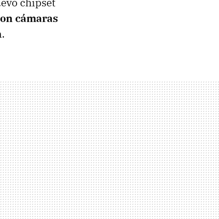
uevo chipset
 con cámaras
.