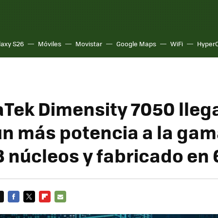
laxy S26
Móviles
Movistar
Google Maps
WiFi
Hyper
aTek Dimensity 7050 lleg
ún más potencia a la ga
8 núcleos y fabricado en
FACEBOOK
TWITTER
FLIPBOARD
E-