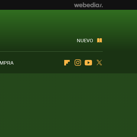
NUEVO
OMPRA
Flipboard
Instagram
Youtube
Twitter