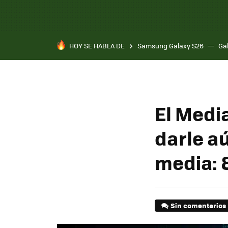
HOY SE HABLA DE
Samsung Galaxy S26
Ga
El Medi
darle a
media: 
Sin comentarios