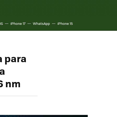
OS
iPhone 17
WhatsApp
iPhone 15
a para
ma
 6 nm