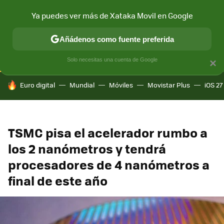
Ya puedes ver más de Xataka Movil en Google
CONECTIVIDAD
MÓVIL Y SOCIEDAD
APLICACIONES
COM
Añádenos como fuente preferida
Solo necesitas una cuenta de Google
×
HOY SE HABLA DE
Euro digital
Mundial
Móviles
Movistar Plus
iOS 27
TSMC pisa el acelerador rumbo a
los 2 nanómetros y tendrá
procesadores de 4 nanómetros a
final de este año