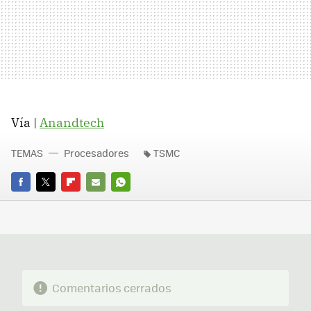
Vía |
Anandtech
TEMAS
Procesadores
TSMC
FACEBOOK
TWITTER
FLIPBOARD
E-
WHATSAPP
MAIL
Comentarios cerrados