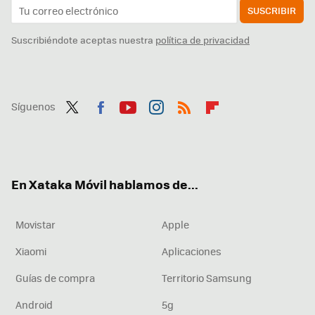
SUSCRIBIR
Suscribiéndote aceptas nuestra
política de privacidad
Síguenos
Twit
Fac
You
Inst
RSS
Flip
ter
ebo
tub
agr
boa
ok
e
am
rd
En Xataka Móvil hablamos de...
Movistar
Apple
Xiaomi
Aplicaciones
Guías de compra
Territorio Samsung
Android
5g