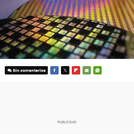
Sin comentarios
FACEBOOK
TWITTER
FLIPBOARD
E-
WHATSAPP
MAIL