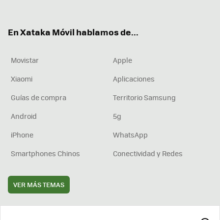
ter
ebo
tub
agr
boa
ok
e
am
rd
En Xataka Móvil hablamos de...
Movistar
Apple
Xiaomi
Aplicaciones
Guías de compra
Territorio Samsung
Android
5g
iPhone
WhatsApp
Smartphones Chinos
Conectividad y Redes
VER MÁS TEMAS