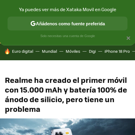
Ya puedes ver más de Xataka Movil en Google
CONECTIVIDAD
MÓVIL Y SOCIEDAD
APLICACIONES
COM
Añádenos como fuente preferida
Solo necesitas una cuenta de Google
×
HOY SE HABLA DE
Euro digital
Mundial
Móviles
Digi
iPhone 18 Pro
Realme ha creado el primer móvil
con 15.000 mAh y batería 100% de
ánodo de silicio, pero tiene un
problema