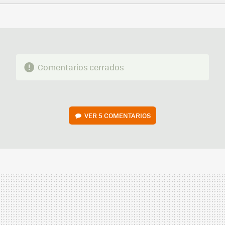
FACEBOOK
TWITTER
FLIPBOARD
E-
WHATSAPP
MAIL
Comentarios cerrados
VER
5 COMENTARIOS