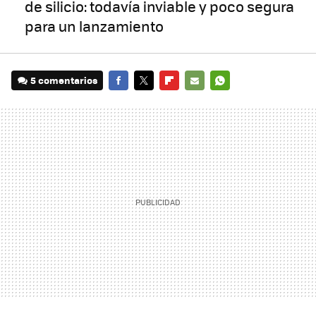
de silicio: todavía inviable y poco segura
para un lanzamiento
5 comentarios
FACEBOOK
TWITTER
FLIPBOARD
E-
WHATSAPP
MAIL