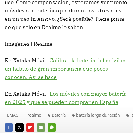
uso. Como compensación, esperamos ver pronto
móviles con baterías que duren dos o tres días
en un uso intensivo. ¿Será posible? Tiene pinta
de que solo en Realme lo saben.
Imágenes | Realme
En Xataka Móvil |
Calibrar la batería del móvil es
un hábito de gran importancia que pocos
conocen. Así se hace
En Xataka Móvil |
Los móviles con mayor batería
en 2025 y que se pueden comprar en España
TEMAS
realme
Batería
batería larga duración
R