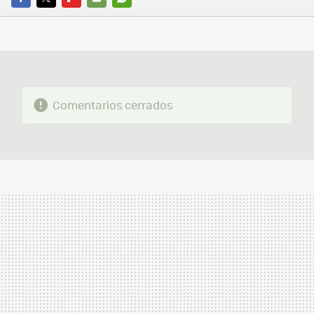
FACEBOOK
TWITTER
FLIPBOARD
E-
WHATSAPP
MAIL
Comentarios cerrados