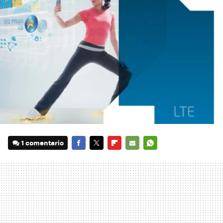
1 comentario
FACEBOOK
TWITTER
FLIPBOARD
E-
WHATSAPP
MAIL