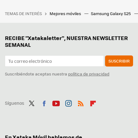
TEMAS DE INTERÉS
Mejores móviles
Samsung Galaxy S25
RECIBE "Xatakaletter", NUESTRA NEWSLETTER
SEMANAL
SUSCRIBIR
Suscribiéndote aceptas nuestra
política de privacidad
Síguenos
Twit
Fac
You
Inst
RSS
Flip
ter
ebo
tub
agr
boa
ok
e
am
rd
En Xataka Móvil hablamos de...