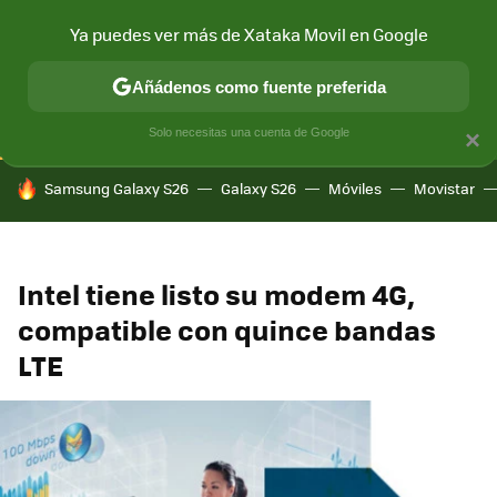
Ya puedes ver más de Xataka Movil en Google
CONECTIVIDAD
MÓVIL Y SOCIEDAD
APLICACIONES
COM
Añádenos como fuente preferida
Solo necesitas una cuenta de Google
×
HOY SE HABLA DE
Samsung Galaxy S26
Galaxy S26
Móviles
Movistar
Intel tiene listo su modem 4G,
compatible con quince bandas
LTE