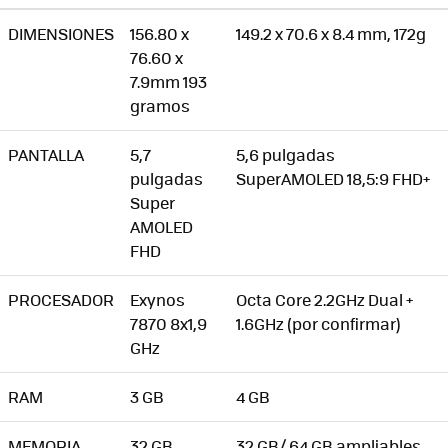
DIMENSIONES
156.80 x
149.2 x 70.6 x 8.4 mm, 172g
76.60 x
7.9mm 193
gramos
PANTALLA
5,7
5,6 pulgadas
pulgadas
SuperAMOLED 18,5:9 FHD+
Super
AMOLED
FHD
PROCESADOR
Exynos
Octa Core 2.2GHz Dual +
7870 8x1,9
1.6GHz (por confirmar)
GHz
RAM
3 GB
4 GB
MEMORIA
32 GB
32 GB/ 64 GB ampliables