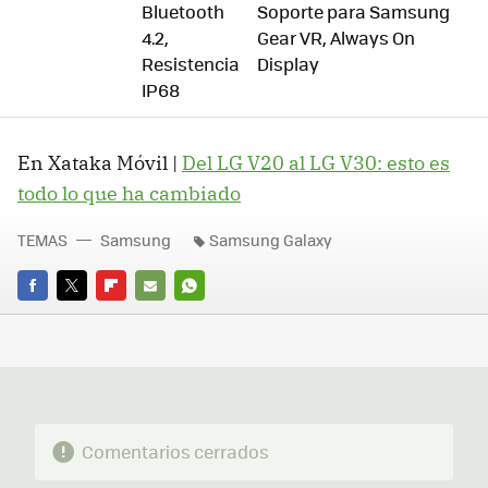
Bluetooth
Soporte para Samsung
4.2,
Gear VR, Always On
Resistencia
Display
IP68
En Xataka Móvil |
Del LG V20 al LG V30: esto es
todo lo que ha cambiado
TEMAS
Samsung
Samsung Galaxy
FACEBOOK
TWITTER
FLIPBOARD
E-
WHATSAPP
MAIL
Comentarios cerrados