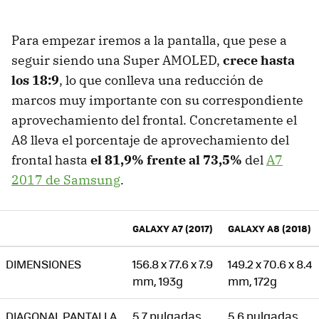
Para empezar iremos a la pantalla, que pese a
seguir siendo una Super AMOLED,
crece hasta
los 18:9
, lo que conlleva una reducción de
marcos muy importante con su correspondiente
aprovechamiento del frontal. Concretamente el
A8 lleva el porcentaje de aprovechamiento del
frontal hasta
el 81,9% frente al 73,5%
del
A7
2017 de Samsung
.
GALAXY A7 (2017)
GALAXY A8 (2018)
DIMENSIONES
156.8 x 77.6 x 7.9
149.2 x 70.6 x 8.4
mm, 193g
mm, 172g
DIAGONAL PANTALLA
5,7 pulgadas
5,6 pulgadas