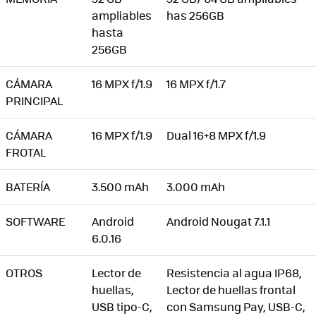
ampliables
has 256GB
hasta
256GB
CÁMARA
16 MPX f/1.9
16 MPX f/1.7
PRINCIPAL
CÁMARA
16 MPX f/1.9
Dual 16+8 MPX f/1.9
FROTAL
BATERÍA
3.500 mAh
3.000 mAh
SOFTWARE
Android
Android Nougat 7.1.1
6.0.16
OTROS
Lector de
Resistencia al agua IP68,
huellas,
Lector de huellas frontal
USB tipo-C,
con Samsung Pay, USB-C,