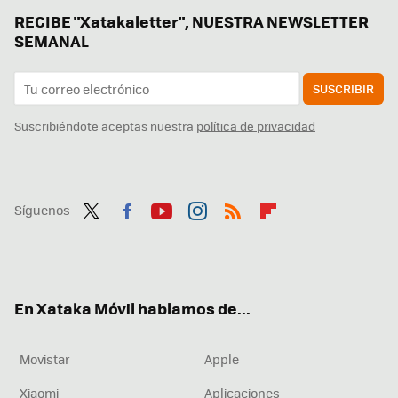
RECIBE "Xatakaletter", NUESTRA NEWSLETTER
SEMANAL
SUSCRIBIR
Suscribiéndote aceptas nuestra
política de privacidad
Síguenos
Twit
Fac
You
Inst
RSS
Flip
ter
ebo
tub
agr
boa
ok
e
am
rd
En Xataka Móvil hablamos de...
Movistar
Apple
Xiaomi
Aplicaciones