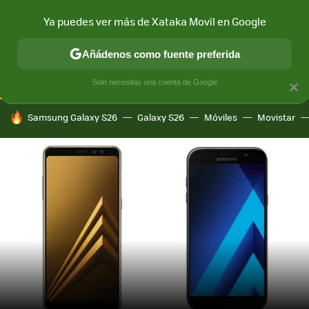
Ya puedes ver más de Xataka Movil en Google
CONECTIVIDAD
MÓVIL Y SOCIEDAD
APLICACIONES
COM
Añádenos como fuente preferida
Solo necesitas una cuenta de Google
×
HOY SE HABLA DE
Samsung Galaxy S26
Galaxy S26
Móviles
Movistar