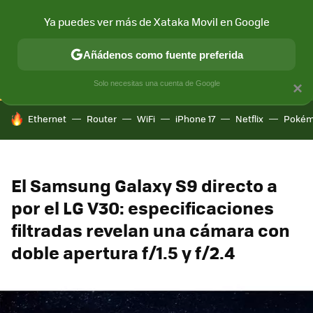
Ya puedes ver más de Xataka Movil en Google
CONECTIVIDAD
MÓVIL Y SOCIEDAD
APLICACIONES
COM
Añádenos como fuente preferida
Solo necesitas una cuenta de Google
×
HOY SE HABLA DE
Ethernet
Router
WiFi
iPhone 17
Netflix
Pokém
El Samsung Galaxy S9 directo a
por el LG V30: especificaciones
filtradas revelan una cámara con
doble apertura f/1.5 y f/2.4