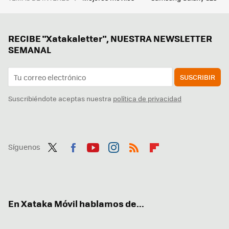
RECIBE "Xatakaletter", NUESTRA NEWSLETTER
SEMANAL
SUSCRIBIR
Suscribiéndote aceptas nuestra
política de privacidad
Síguenos
Twit
Fac
You
Inst
RSS
Flip
ter
ebo
tub
agr
boa
ok
e
am
rd
En Xataka Móvil hablamos de...