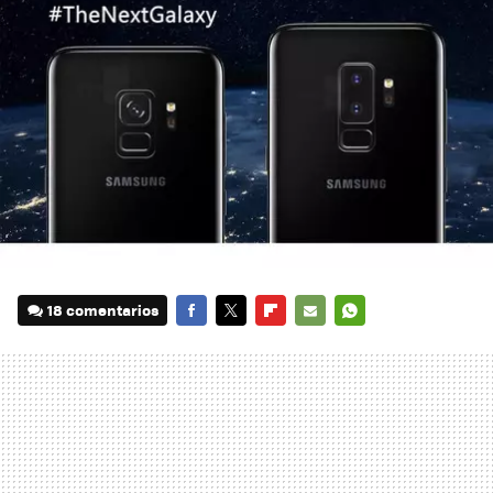
18 comentarios
FACEBOOK
TWITTER
FLIPBOARD
E-
WHATSAPP
MAIL