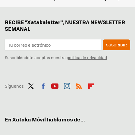
RECIBE "Xatakaletter", NUESTRA NEWSLETTER
SEMANAL
SUSCRIBIR
Suscribiéndote aceptas nuestra
política de privacidad
Síguenos
Twit
Fac
You
Inst
RSS
Flip
ter
ebo
tub
agr
boa
ok
e
am
rd
En Xataka Móvil hablamos de...