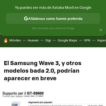
Ya puedes ver más de Xataka Movil en Google
CONECTIVIDAD
MÓVIL Y SOCIEDAD
APLICACIONES
COM
Añádenos como fuente preferida
Solo necesitas una cuenta de Google
×
HOY SE HABLA DE
Móviles
Huawei
Digi
Google Maps
VPN
Hype
El Samsung Wave 3, y otros
modelos bada 2.0, podrían
aparecer en breve