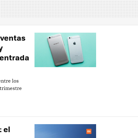
 ventas
y
entrada
ntre los
trimestre
 el