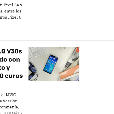
n Pixel 5a y
s, entre los
uros Pixel 6
LG V30s
ado con
o y
00 euros
 el MWC,
a versión
 compañía,
.
LEER MÁS »