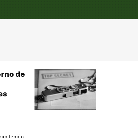
rno de
es
han tenido