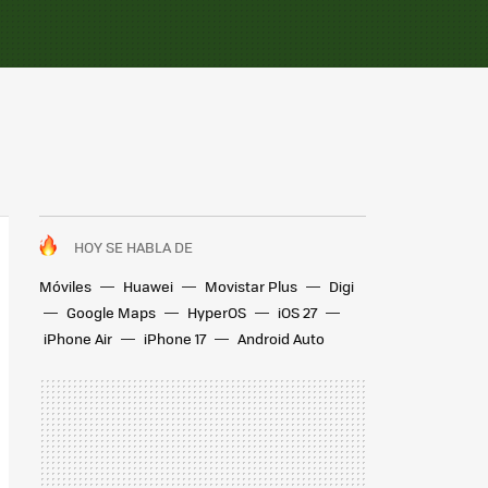
HOY SE HABLA DE
Móviles
Huawei
Movistar Plus
Digi
Google Maps
HyperOS
iOS 27
iPhone Air
iPhone 17
Android Auto