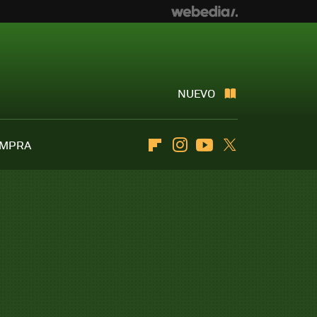
NUEVO
OMPRA
Flipboard
Instagram
Youtube
Twitter