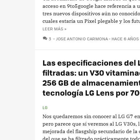
acceso en 9to5google hace referencia a u
tres nuevos dispositivos aún no conocido
cuales estaría un Pixel plegable y los fut
LEER MÁS »
COMENTARIOS
3
JOSE ANTONIO CARMONA
HACE 6 AÑOS
Las especificaciones del 
filtradas: un V30 vitamin
256 GB de almacenamient
tecnología LG Lens por 7
LG
Nos quedaremos sin conocer al LG G7 en
pero parece que sí veremos al LG V30s, l
mejorada del flasgship secundario de la
del que se ha filtrado prácticamente todo