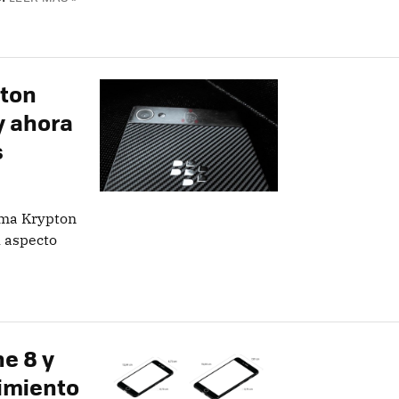
pton
y ahora
s
lama Krypton
u aspecto
e 8 y
cimiento