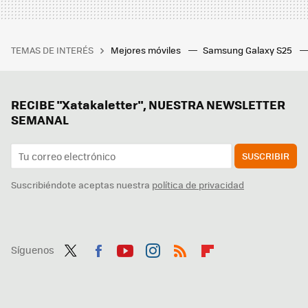
TEMAS DE INTERÉS
Mejores móviles
Samsung Galaxy S25
RECIBE "Xatakaletter", NUESTRA NEWSLETTER
SEMANAL
SUSCRIBIR
Suscribiéndote aceptas nuestra
política de privacidad
Síguenos
Twit
Fac
You
Inst
RSS
Flip
ter
ebo
tub
agr
boa