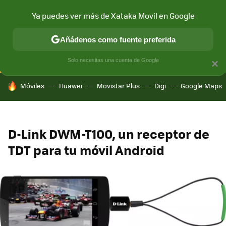
Ya puedes ver más de Xataka Movil en Google
CONECTIVIDAD
MÓVIL Y SOCIEDAD
APLICACIONES
COM
Añádenos como fuente preferida
Solo necesitas una cuenta de Google
×
HOY SE HABLA DE
Móviles
Huawei
Movistar Plus
Digi
Google Maps
D-Link DWM-T100, un receptor de
TDT para tu móvil Android