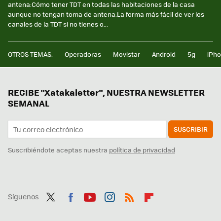
antena:Cómo tener TDT en todas las habitaciones de la casa
aunque no tengan toma de antena.La forma más fácil de ver los
canales de la TDT si no tienes o...
OTROS TEMAS:
Operadoras
Movistar
Android
5g
iPh
RECIBE "Xatakaletter", NUESTRA NEWSLETTER
SEMANAL
SUSCRIBIR
Suscribiéndote aceptas nuestra
política de privacidad
Síguenos
Twit
Fac
You
Inst
RSS
Flip