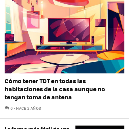
Cómo tener TDT en todas las
habitaciones de la casa aunque no
tengan toma de antena
COMENTARIOS
6
HACE 2 AÑOS
La forma más fácil de ver