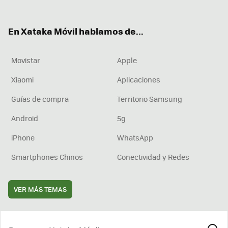
ter
ebo
tub
agr
boa
ok
e
am
rd
En Xataka Móvil hablamos de...
Movistar
Apple
Xiaomi
Aplicaciones
Guías de compra
Territorio Samsung
Android
5g
iPhone
WhatsApp
Smartphones Chinos
Conectividad y Redes
VER MÁS TEMAS