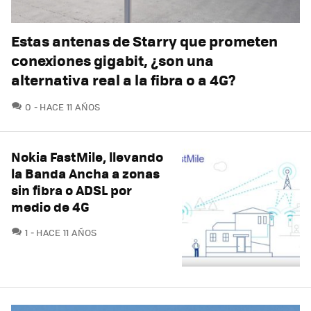
Estas antenas de Starry que prometen
conexiones gigabit, ¿son una
alternativa real a la fibra o a 4G?
COMENTARIOS
0
HACE 11 AÑOS
Nokia FastMile, llevando
la Banda Ancha a zonas
sin fibra o ADSL por
medio de 4G
COMENTARIOS
1
HACE 11 AÑOS