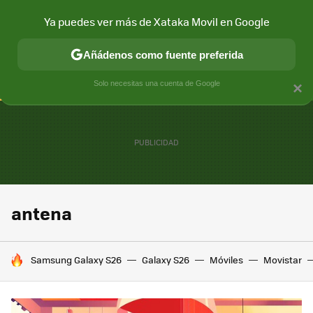
Ya puedes ver más de Xataka Movil en Google
CONECTIVIDAD
MÓVIL Y SOCIEDAD
APLICACIONES
COM
Añádenos como fuente preferida
Solo necesitas una cuenta de Google
×
antena
HOY SE HABLA DE
Samsung Galaxy S26
Galaxy S26
Móviles
Movistar