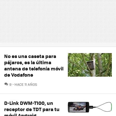
No es una caseta para
pájaros, es la última
antena de telefonía móvil
de Vodafone
COMENTARIOS
9
HACE 11 AÑOS
D-Link DWM-T100, un
receptor de TDT para tu
móvil Android