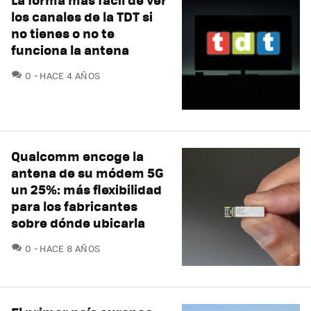
los canales de la TDT si
no tienes o no te
funciona la antena
COMENTARIOS
0
HACE 4 AÑOS
Qualcomm encoge la
antena de su módem 5G
un 25%: más flexibilidad
para los fabricantes
sobre dónde ubicarla
COMENTARIOS
0
HACE 8 AÑOS