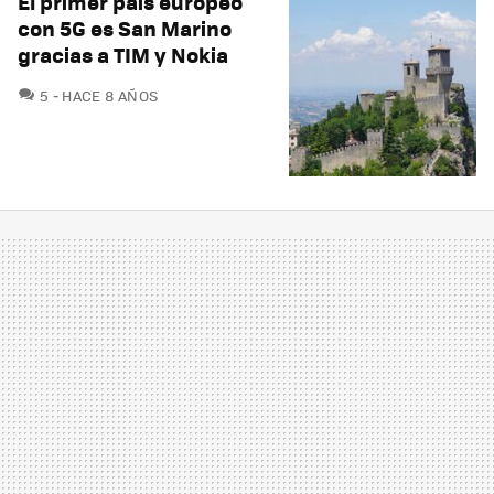
El primer país europeo
con 5G es San Marino
gracias a TIM y Nokia
COMENTARIOS
5
HACE 8 AÑOS