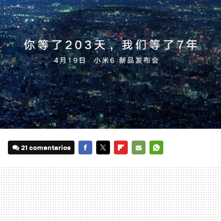
21 comentarios
FACEBOOK
TWITTER
FLIPBOARD
E-
WHATSAPP
MAIL