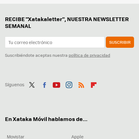
RECIBE "Xatakaletter", NUESTRA NEWSLETTER
SEMANAL
SUSCRIBIR
Suscribiéndote aceptas nuestra
política de privacidad
Síguenos
Twit
Fac
You
Inst
RSS
Flip
ter
ebo
tub
agr
boa
ok
e
am
rd
En Xataka Móvil hablamos de...
Movistar
Apple