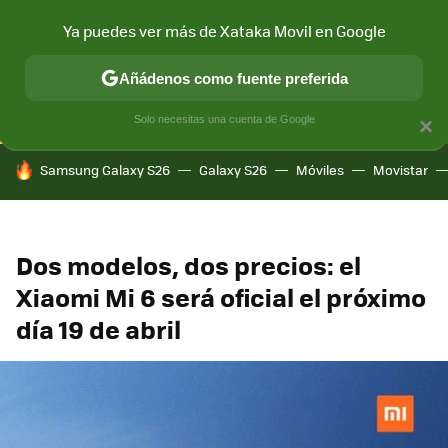
Ya puedes ver más de Xataka Movil en Google
CONECTIVIDAD
MÓVIL Y SOCIEDAD
APLICACIONES
COM
Añádenos como fuente preferida
Solo necesitas una cuenta de Google
×
HOY SE HABLA DE
Samsung Galaxy S26
Galaxy S26
Móviles
Movistar
Dos modelos, dos precios: el
Xiaomi Mi 6 será oficial el próximo
día 19 de abril