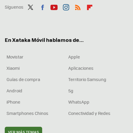
Síguenos
Twit
Fac
You
Inst
RSS
Flip
ter
ebo
tub
agr
boa
ok
e
am
rd
En Xataka Móvil hablamos de...
Movistar
Apple
Xiaomi
Aplicaciones
Guías de compra
Territorio Samsung
Android
5g
iPhone
WhatsApp
Smartphones Chinos
Conectividad y Redes
VER MÁS TEMAS