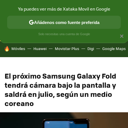
Ya puedes ver más de Xataka Movil en Google
CONECTIVIDAD
MÓVIL Y SOCIEDAD
APLICACIONES
COM
Añádenos como fuente preferida
Solo necesitas una cuenta de Google
×
HOY SE HABLA DE
Móviles
Huawei
Movistar Plus
Digi
Google Maps
El próximo Samsung Galaxy Fold
tendrá cámara bajo la pantalla y
saldrá en julio, según un medio
coreano