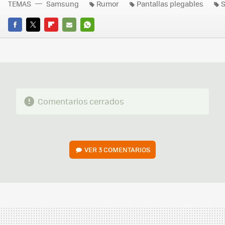
TEMAS
Samsung
Rumor
Pantallas plegables
S
FACEBOOK
TWITTER
FLIPBOARD
E-
WHATSAPP
MAIL
Comentarios cerrados
VER
3 COMENTARIOS