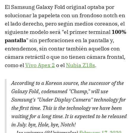
El Samsung Galaxy Fold original optaba por
solucionar la papeleta con un frondoso notch en
el lado derecho, pero según medios coreanos, el
siguiente modelo será "el primer terminal
100%
pantalla
" sin perforaciones en la pantalla y,
entendemos, sin contar también aquellos con
cámara retráctil o que no tienen cámara frontal,
como el
Vivo Apex 2
o el
Nubia Z18s
.
According to a Korean source, the successor of the
Galaxy Fold, codenamed "Champ," will use
Samsung's "Under Display Camera" technology for
the first time. This is the technology we have been
waiting for a long time. It is expected to be released
in July. bye, Hole, bye, Notch!
— Ice universe (@UniverseIce)
February 17, 2020