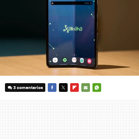
3 comentarios
FACEBOOK
TWITTER
FLIPBOARD
E-
WHATSAPP
MAIL