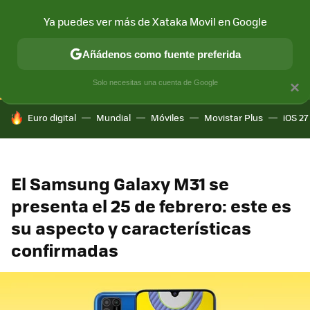
Ya puedes ver más de Xataka Movil en Google
CONECTIVIDAD
MÓVIL Y SOCIEDAD
APLICACIONES
COM
Añádenos como fuente preferida
Solo necesitas una cuenta de Google
×
HOY SE HABLA DE
Euro digital
Mundial
Móviles
Movistar Plus
iOS 27
El Samsung Galaxy M31 se
presenta el 25 de febrero: este es
su aspecto y características
confirmadas