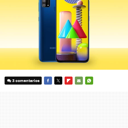
3 comentarios
FACEBOOK
TWITTER
FLIPBOARD
E-
WHATSAPP
MAIL