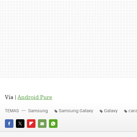
Vía |
Android Pure
TEMAS
Samsung
Samsung Galaxy
Galaxy
cara
FACEBOOK
TWITTER
FLIPBOARD
E-
WHATSAPP