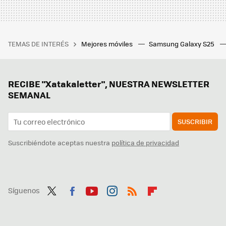
TEMAS DE INTERÉS
Mejores móviles
Samsung Galaxy S25
RECIBE "Xatakaletter", NUESTRA NEWSLETTER
SEMANAL
SUSCRIBIR
Suscribiéndote aceptas nuestra
política de privacidad
Síguenos
Twit
Fac
You
Inst
RSS
Flip
ter
ebo
tub
agr
boa