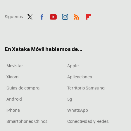
Síguenos
Twit
Fac
You
Inst
RSS
Flip
ter
ebo
tub
agr
boa
ok
e
am
rd
En Xataka Móvil hablamos de...
Movistar
Apple
Xiaomi
Aplicaciones
Guías de compra
Territorio Samsung
Android
5g
iPhone
WhatsApp
Smartphones Chinos
Conectividad y Redes