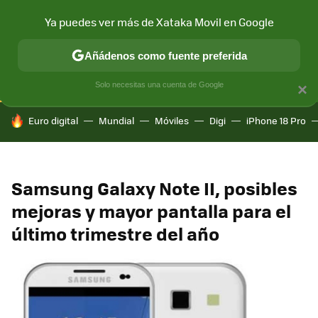
Ya puedes ver más de Xataka Movil en Google
CONECTIVIDAD
MÓVIL Y SOCIEDAD
APLICACIONES
COM
Añádenos como fuente preferida
Solo necesitas una cuenta de Google
×
HOY SE HABLA DE
Euro digital
Mundial
Móviles
Digi
iPhone 18 Pro
Samsung Galaxy Note II, posibles
mejoras y mayor pantalla para el
último trimestre del año