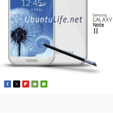
FACEBOOK
TWITTER
FLIPBOARD
E-
WHATSAPP
MAIL