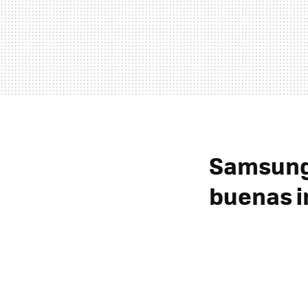
Samsung 
buenas i