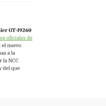
ier GT-I9260
s oficiales de
, el nuevo
as a la
r la
NCC
y del que