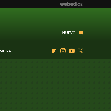
NUEVO
OMPRA
Flipboard
Instagram
Youtube
Twitter