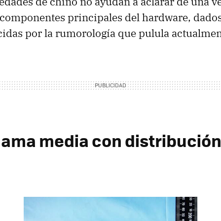
iedades de chino no ayudan a aclarar de una v
 componentes principales del hardware, dados 
cidas por la rumorología que pulula actualmen
gama media con distribución