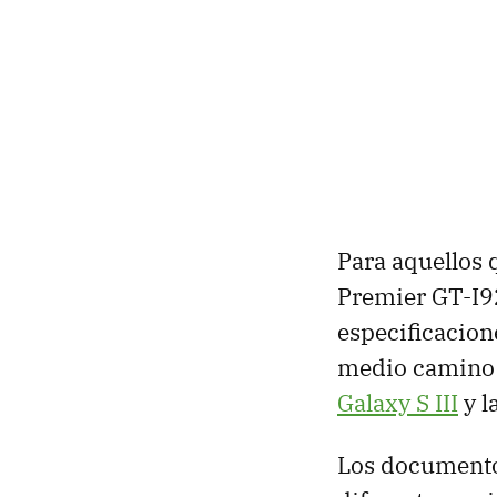
Para aquellos 
Premier GT-I92
especificacion
medio camino e
Galaxy S
III
y l
Los documentos