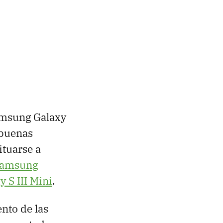
Samsung Galaxy
 buenas
ituarse a
amsung
y S
III
Mini
.
nto de las