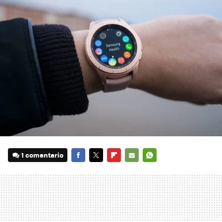
1 comentario
FACEBOOK
TWITTER
FLIPBOARD
E-
WHATSAPP
MAIL