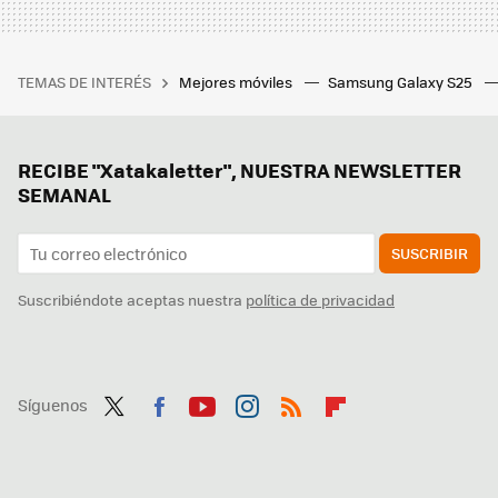
TEMAS DE INTERÉS
Mejores móviles
Samsung Galaxy S25
RECIBE "Xatakaletter", NUESTRA NEWSLETTER
SEMANAL
SUSCRIBIR
Suscribiéndote aceptas nuestra
política de privacidad
Síguenos
Twit
Fac
You
Inst
RSS
Flip
ter
ebo
tub
agr
boa