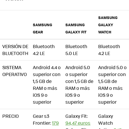
SAMSUNG
SAMSUNG
SAMSUNG
GALAXY
GEAR
GALAXY FIT
WATCH
VERSIÓN DE
Bluetooth
Bluetooth
Bluetooth
BLUETOOTH
4.2 LE
5.0 LE
4.2 LE
SISTEMA
Android 4.4 o
Android 5.0
Android 5.0 o
OPERATIVO
superior con
o superior
superior con
1,5 GB de
con 1,5 GB de
1,5 GB de
RAM o más
RAM o más
RAM o más
iOS 9 o
iOS 9 o
iOS 9 o
superior
superior
superior
PRECIO
Gear s3
Galaxy Fit:
Galaxy
Frontier:
179
94,47 euros
Watch