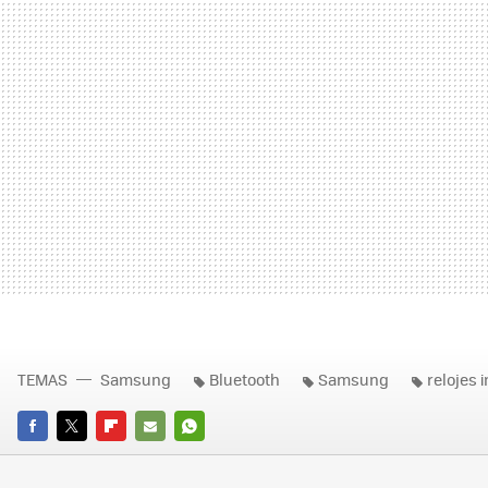
TEMAS
Samsung
Bluetooth
Samsung
relojes 
FACEBOOK
TWITTER
FLIPBOARD
E-
WHATSAPP
MAIL