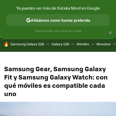
Ya puedes ver más de Xataka Movil en Google
CONECTIVIDAD
MÓVIL Y SOCIEDAD
APLICACIONES
COM
Añádenos como fuente preferida
Solo necesitas una cuenta de Google
×
HOY SE HABLA DE
Samsung Galaxy S26
Galaxy S26
Móviles
Movistar
Samsung Gear, Samsung Galaxy
Fit y Samsung Galaxy Watch: con
qué móviles es compatible cada
uno