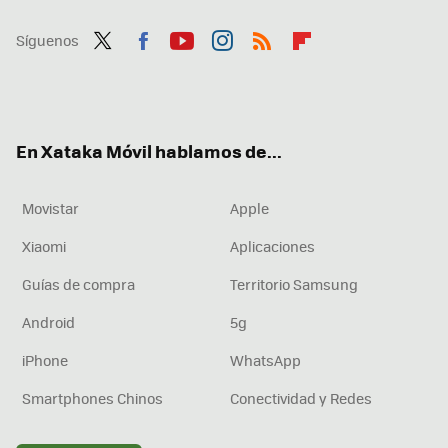
Síguenos
Twit
Fac
You
Inst
RSS
Flip
ter
ebo
tub
agr
boa
ok
e
am
rd
En Xataka Móvil hablamos de...
Movistar
Apple
Xiaomi
Aplicaciones
Guías de compra
Territorio Samsung
Android
5g
iPhone
WhatsApp
Smartphones Chinos
Conectividad y Redes