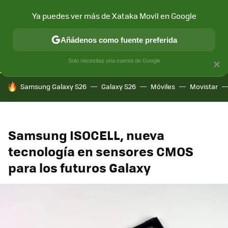
Ya puedes ver más de Xataka Movil en Google
CONECTIVIDAD
MÓVIL Y SOCIEDAD
APLICACIONES
COM
Añádenos como fuente preferida
Solo necesitas una cuenta de Google
×
HOY SE HABLA DE
Samsung Galaxy S26
Galaxy S26
Móviles
Movistar
Samsung ISOCELL, nueva
tecnología en sensores CMOS
para los futuros Galaxy