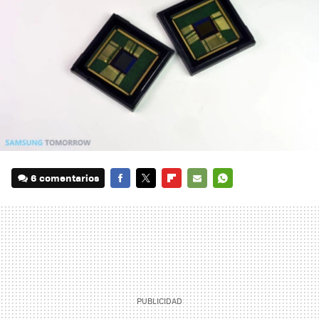
6 comentarios
FACEBOOK
TWITTER
FLIPBOARD
E-
WHATSAPP
MAIL