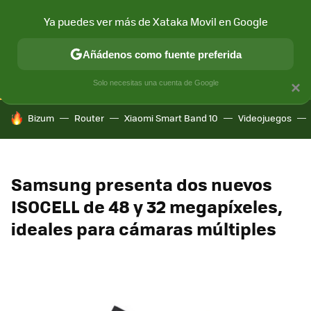
Ya puedes ver más de Xataka Movil en Google
CONECTIVIDAD
MÓVIL Y SOCIEDAD
APLICACIONES
COM
Añádenos como fuente preferida
Solo necesitas una cuenta de Google
×
HOY SE HABLA DE
Bizum
Router
Xiaomi Smart Band 10
Videojuegos
Samsung presenta dos nuevos
ISOCELL de 48 y 32 megapíxeles,
ideales para cámaras múltiples