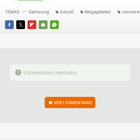
TEMAS
Samsung
Isocell
Megapíxeles
sensore
FACEBOOK
TWITTER
FLIPBOARD
E-
WHATSAPP
MAIL
Comentarios cerrados
VER
1 COMENTARIO