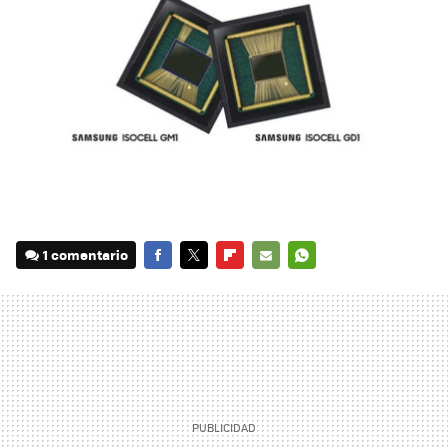
1 comentario
FACEBOOK
TWITTER
FLIPBOARD
E-
WHATSAPP
MAIL