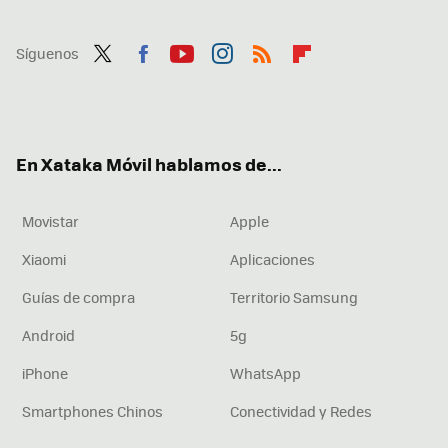
Síguenos
Twit
Fac
You
Inst
RSS
Flip
ter
ebo
tub
agr
boa
ok
e
am
rd
En Xataka Móvil hablamos de...
Movistar
Apple
Xiaomi
Aplicaciones
Guías de compra
Territorio Samsung
Android
5g
iPhone
WhatsApp
Smartphones Chinos
Conectividad y Redes