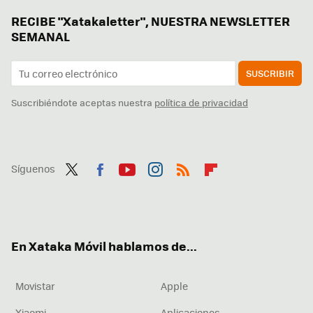
RECIBE "Xatakaletter", NUESTRA NEWSLETTER
SEMANAL
SUSCRIBIR
Suscribiéndote aceptas nuestra
política de privacidad
Síguenos
Twit
Fac
You
Inst
RSS
Flip
ter
ebo
tub
agr
boa
ok
e
am
rd
En Xataka Móvil hablamos de...
Movistar
Apple
Xiaomi
Aplicaciones