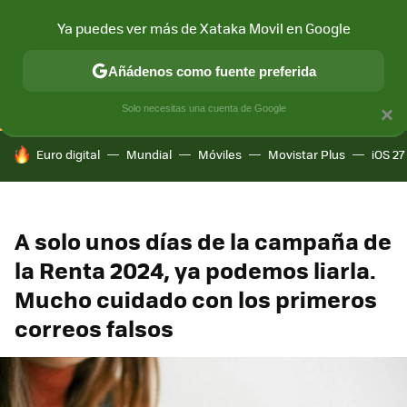
Ya puedes ver más de Xataka Movil en Google
CONECTIVIDAD
MÓVIL Y SOCIEDAD
APLICACIONES
COM
Añádenos como fuente preferida
Solo necesitas una cuenta de Google
×
HOY SE HABLA DE
Euro digital
Mundial
Móviles
Movistar Plus
iOS 27
A solo unos días de la campaña de
la Renta 2024, ya podemos liarla.
Mucho cuidado con los primeros
correos falsos