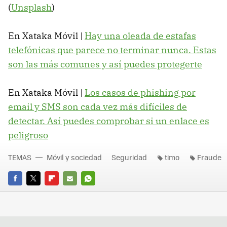
(
Unsplash
)
En Xataka Móvil |
Hay una oleada de estafas
telefónicas que parece no terminar nunca. Estas
son las más comunes y así puedes protegerte
En Xataka Móvil |
Los casos de phishing por
email y SMS son cada vez más difíciles de
detectar. Así puedes comprobar si un enlace es
peligroso
TEMAS
Móvil y sociedad
Seguridad
timo
Fraude
FACEBOOK
TWITTER
FLIPBOARD
E-
WHATSAPP
MAIL