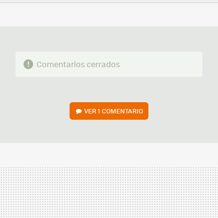
FACEBOOK
TWITTER
FLIPBOARD
E-
WHATSAPP
MAIL
Comentarios cerrados
VER
1 COMENTARIO