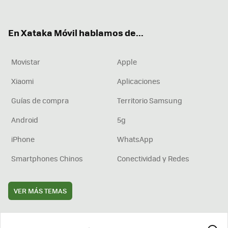
ter
ebo
tub
agr
boa
ok
e
am
rd
En Xataka Móvil hablamos de...
Movistar
Apple
Xiaomi
Aplicaciones
Guías de compra
Territorio Samsung
Android
5g
iPhone
WhatsApp
Smartphones Chinos
Conectividad y Redes
VER MÁS TEMAS