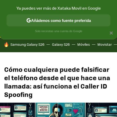
Ya puedes ver más de Xataka Movil en Google
CONECTIVIDAD
MÓVIL Y SOCIEDAD
APLICACIONES
COM
Añádenos como fuente preferida
Solo necesitas una cuenta de Google
×
HOY SE HABLA DE
Samsung Galaxy S26
Galaxy S26
Móviles
Movistar
Cómo cualquiera puede falsificar
el teléfono desde el que hace una
llamada: así funciona el Caller ID
Spoofing