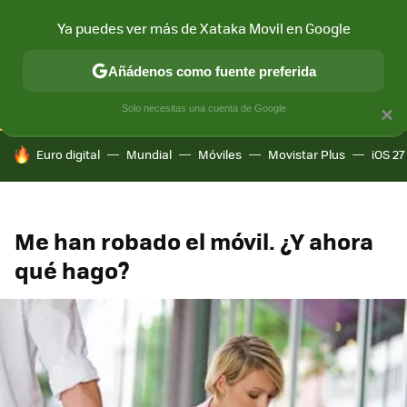
Ya puedes ver más de Xataka Movil en Google
CONECTIVIDAD
MÓVIL Y SOCIEDAD
APLICACIONES
COM
Añádenos como fuente preferida
Solo necesitas una cuenta de Google
×
HOY SE HABLA DE
Euro digital
Mundial
Móviles
Movistar Plus
iOS 27
Me han robado el móvil. ¿Y ahora
qué hago?