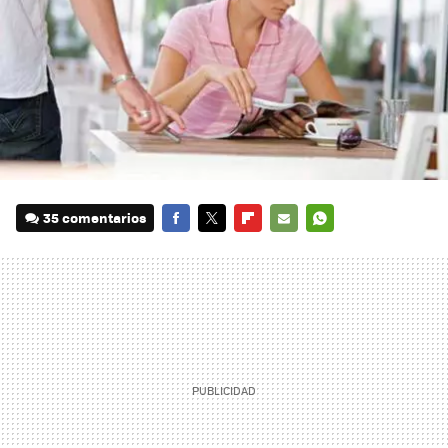
35 comentarios
FACEBOOK
TWITTER
FLIPBOARD
E-
WHATSAPP
MAIL