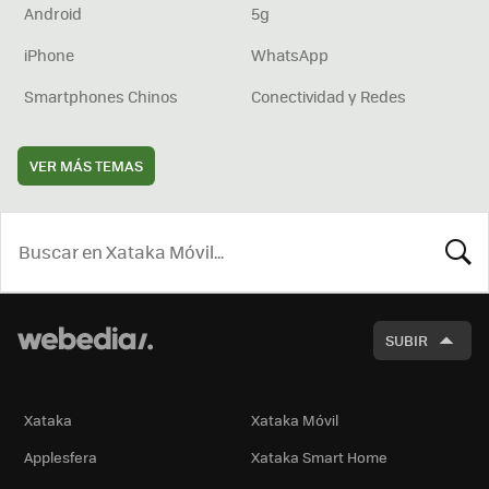
Android
5g
iPhone
WhatsApp
Smartphones Chinos
Conectividad y Redes
VER MÁS TEMAS
BUSCA
SUBIR
Xataka
Xataka Móvil
Applesfera
Xataka Smart Home