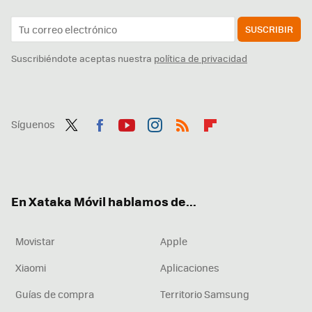
SUSCRIBIR
Suscribiéndote aceptas nuestra
política de privacidad
Síguenos
Twit
Fac
You
Inst
RSS
Flip
ter
ebo
tub
agr
boa
ok
e
am
rd
En Xataka Móvil hablamos de...
Movistar
Apple
Xiaomi
Aplicaciones
Guías de compra
Territorio Samsung