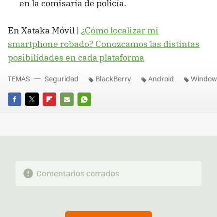
en la comisaría de policía.
En Xataka Móvil |
¿Cómo localizar mi
smartphone robado? Conozcamos las distintas
posibilidades en cada plataforma
TEMAS
Seguridad
BlackBerry
Android
Window
FACEBOOK
TWITTER
FLIPBOARD
E-
WHATSAPP
MAIL
Comentarios cerrados