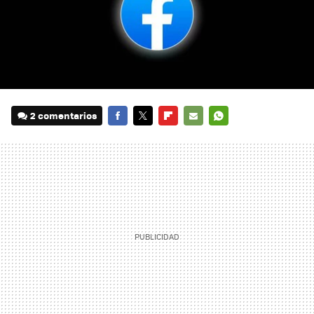
2 comentarios
FACEBOOK
TWITTER
FLIPBOARD
E-
WHATSAPP
MAIL