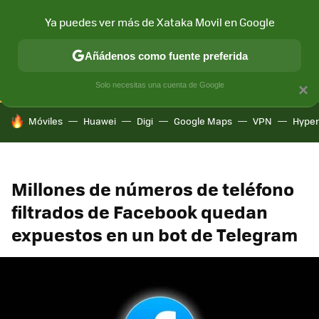
Ya puedes ver más de Xataka Movil en Google
CONECTIVIDAD
MÓVIL Y SOCIEDAD
APLICACIONES
COM
Añádenos como fuente preferida
Solo necesitas una cuenta de Google
×
HOY SE HABLA DE
Móviles
Huawei
Digi
Google Maps
VPN
Hype
Millones de números de teléfono
filtrados de Facebook quedan
expuestos en un bot de Telegram