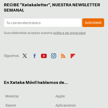
RECIBE "Xatakaletter", NUESTRA NEWSLETTER
SEMANAL
SUSCRIBIR
Suscribiéndote aceptas nuestra
política de privacidad
Síguenos
Twit
Fac
You
Inst
RSS
Flip
ter
ebo
tub
agr
boa
ok
e
am
rd
En Xataka Móvil hablamos de...
Movistar
Apple
Xiaomi
Aplicaciones