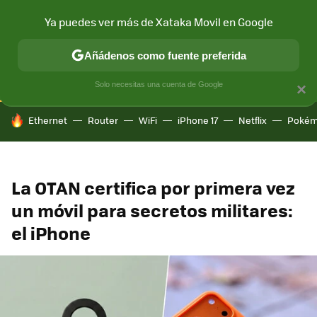
Ya puedes ver más de Xataka Movil en Google
CONECTIVIDAD
MÓVIL Y SOCIEDAD
APLICACIONES
COM
Añádenos como fuente preferida
Solo necesitas una cuenta de Google
×
HOY SE HABLA DE
Ethernet
Router
WiFi
iPhone 17
Netflix
Pokém
La OTAN certifica por primera vez
un móvil para secretos militares:
el iPhone