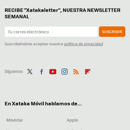
RECIBE "Xatakaletter", NUESTRA NEWSLETTER
SEMANAL
SUSCRIBIR
Suscribiéndote aceptas nuestra
política de privacidad
Síguenos
Twit
Fac
You
Inst
RSS
Flip
ter
ebo
tub
agr
boa
ok
e
am
rd
En Xataka Móvil hablamos de...
Movistar
Apple