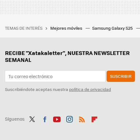
TEMAS DE INTERÉS
Mejores móviles
Samsung Galaxy S25
RECIBE "Xatakaletter", NUESTRA NEWSLETTER
SEMANAL
SUSCRIBIR
Suscribiéndote aceptas nuestra
política de privacidad
Síguenos
Twit
Fac
You
Inst
RSS
Flip
ter
ebo
tub
agr
boa