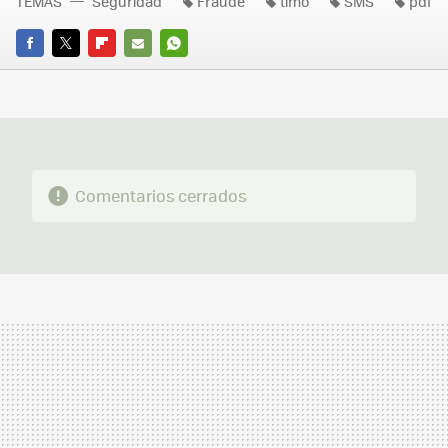
TEMAS
Seguridad
Fraude
timo
SMS
pdf
FACEBOOK
TWITTER
FLIPBOARD
E-
WHATSAPP
MAIL
Comentarios cerrados